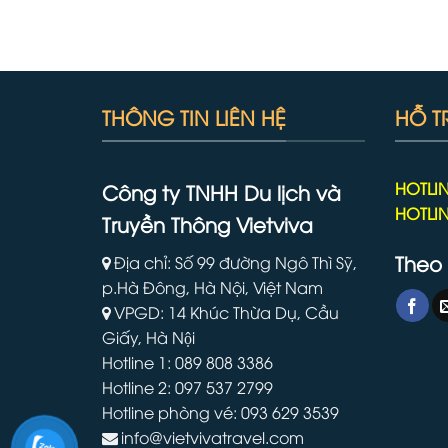
THÔNG TIN LIÊN HỆ
HỖ T
HOTLIN
Công ty TNHH Du lịch và
HOTLIN
Truyền Thông Vietviva
Theo 
Địa chỉ: Số 99 đường Ngô Thì Sỹ,
p.Hà Đông, Hà Nội, Việt Nam
VPGD: 14 Khúc Thừa Dụ, Cầu
Giấy, Hà Nội
Hotline 1: 089 808 3386
Hotline 2: 097 537 2799
Hotline phòng vé: 093 629 3539
info@vietvivatravel.com