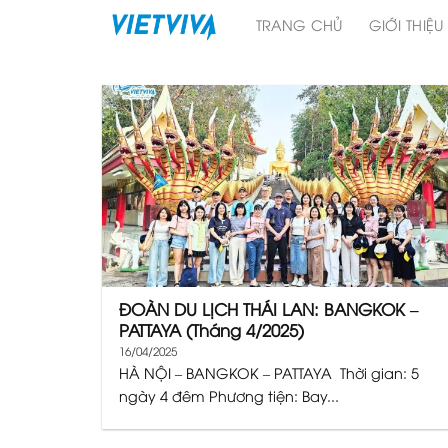
Skip
TRANG CHỦ
GIỚI THIỆU
to
content
ĐOÀN DU LỊCH THÁI LAN: BANGKOK –
PATTAYA (Tháng 4/2025)
16/04/2025
HÀ NỘI – BANGKOK – PATTAYA Thời gian: 5
ngày 4 đêm Phương tiện: Bay...