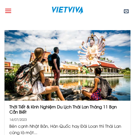
Skip
to
content
Thời Tiết & Kinh Nghiệm Du Lịch Thái Lan Tháng 11 Bạn
Cần Biết
14/07/2023
Bên cạnh Nhật Bản, Hàn Quốc hay Đài Loan thì Thái Lan
cũng là một...