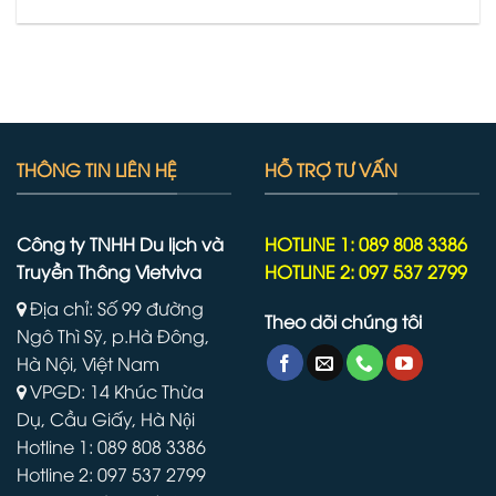
THÔNG TIN LIÊN HỆ
HỖ TRỢ TƯ VẤN
Công ty TNHH Du lịch và
HOTLINE 1: 089 808 3386
Truyền Thông Vietviva
HOTLINE 2: 097 537 2799
Địa chỉ: Số 99 đường
Theo dõi chúng tôi
Ngô Thì Sỹ, p.Hà Đông,
Hà Nội, Việt Nam
VPGD: 14 Khúc Thừa
Dụ, Cầu Giấy, Hà Nội
Hotline 1: 089 808 3386
Hotline 2: 097 537 2799