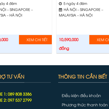
ày 4 đêm
5 ngày 4 đêm
NỘI – SINGAPORE –
HÀ NỘI – SINGAPORE –
SIA – HÀ NỘI
MALAYSIA – HÀ NỘI
0,000
10,590,000
XEM CHI TIẾT
XEM CHI
đồng
RỢ TƯ VẤN
THÔNG TIN CẦN BIẾT
E 1: 089 808 3386
Điều kiện điều khoản
E 2: 097 537 2799
Phương thức thanh toán