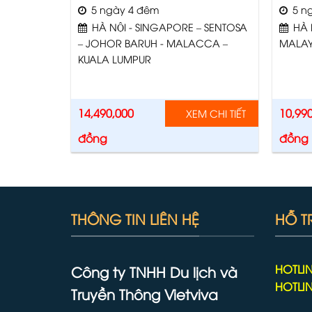
5 ngày 4 đêm
5 ng
HÀ NỘI - SINGAPORE – SENTOSA
HÀ 
– JOHOR BARUH - MALACCA –
MALAY
KUALA LUMPUR
14,490,000
10,99
XEM CHI TIẾT
đồng
đồng
THÔNG TIN LIÊN HỆ
HỖ T
HOTLIN
Công ty TNHH Du lịch và
HOTLIN
Truyền Thông Vietviva