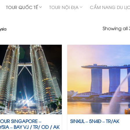
TOUR QUỐC TẾ
TOUR NỘI ĐỊA
CẨM NANG DU LỊ
Showing all 3
ysia
TOUR SINGAPORE –
SINKUL – 5N4Đ – TR/AK
SIA – BAY VJ / TR/ OD / AK