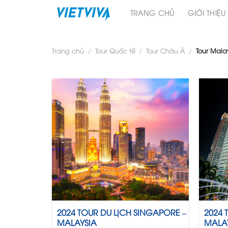
Skip
TRANG CHỦ
GIỚI THIỆU
to
content
Trang chủ
/
Tour Quốc tế
/
Tour Châu Á
/
Tour Mala
2024 TOUR DU LỊCH SINGAPORE –
2024 
MALAYSIA
MALAY