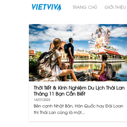
Skip
TRANG CHỦ
GIỚI THIỆU
to
content
Thời Tiết & Kinh Nghiệm Du Lịch Thái Lan
Tháng 11 Bạn Cần Biết
14/07/2023
Bên cạnh Nhật Bản, Hàn Quốc hay Đài Loan
thì Thái Lan cũng là một...