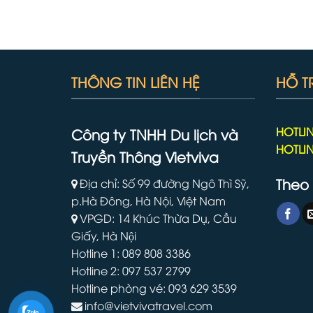
THÔNG TIN LIÊN HỆ
HỖ T
HOTLIN
Công ty TNHH Du lịch và
HOTLIN
Truyền Thông Vietviva
Theo 
Địa chỉ: Số 99 đường Ngô Thì Sỹ,
p.Hà Đông, Hà Nội, Việt Nam
VPGD: 14 Khúc Thừa Dụ, Cầu
Giấy, Hà Nội
Hotline 1: 089 808 3386
Hotline 2: 097 537 2799
Hotline phòng vé: 093 629 3539
info@vietvivatravel.com