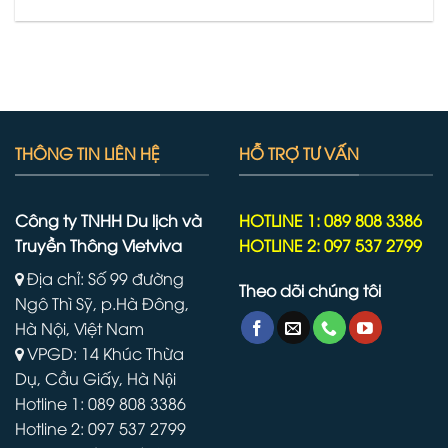
THÔNG TIN LIÊN HỆ
HỖ TRỢ TƯ VẤN
Công ty TNHH Du lịch và
HOTLINE 1: 089 808 3386
Truyền Thông Vietviva
HOTLINE 2: 097 537 2799
Địa chỉ: Số 99 đường
Theo dõi chúng tôi
Ngô Thì Sỹ, p.Hà Đông,
Hà Nội, Việt Nam
VPGD: 14 Khúc Thừa
Dụ, Cầu Giấy, Hà Nội
Hotline 1: 089 808 3386
Hotline 2: 097 537 2799