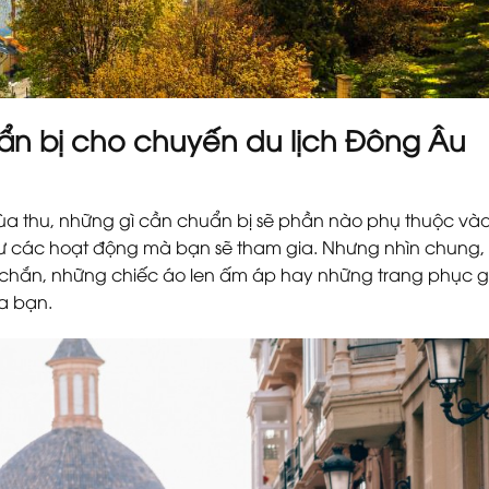
n bị cho chuyến du lịch Đông Âu
mùa thu, những gì cần chuẩn bị sẽ phần nào phụ thuộc và
 như các hoạt động mà bạn sẽ tham gia. Nhưng nhìn chung, 
ắc chắn, những chiếc áo len ấm áp hay những trang phục g
ủa bạn.