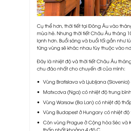
Cụ thể hơn, thời tiết tại Đông Âu vào th
mùa hè. Nhưng thời tiết Châu Âu tháng 10
lạnh hơn. Buổi sáng và buổi tối gần như l
từng vùng sẽ khác nhau tùy thuộc vào nơi
Đây là nhiệt độ và thời tiết Châu Âu th
chu đáo nhất cho chuyến đi của mình:
Vùng Bratislava và Ljubljana (Slovenia)
Matxcơva (Nga) có nhiệt độ trung bình 
Vùng Warsaw (Ba Lan) có nhiệt độ thấ
Vùng Budapest ở Hungary có nhiệt độ 
Còn vùng Prague ở Cộng hòa Séc và Kr
thấp nhất khoảng 4 độ C.