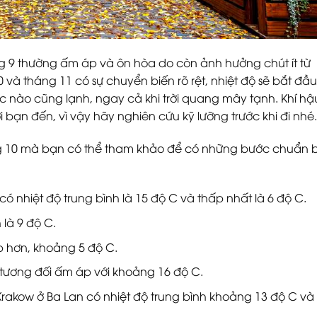
áng 9 thường ấm áp và ôn hòa do còn ảnh hưởng chút ít từ
 và tháng 11 có sự chuyển biến rõ rệt, nhiệt độ sẽ bắt đầu
úc nào cũng lạnh, ngay cả khi trời quang mây tạnh. Khí hậ
 bạn đến, vì vậy hãy nghiên cứu kỹ lưỡng trước khi đi nhé.
áng 10 mà bạn có thể tham khảo để có những bước chuẩn b
 có nhiệt độ trung bình là 15 độ C và thấp nhất là 6 độ C.
là 9 độ C.
p hơn, khoảng 5 độ C.
tương đối ấm áp với khoảng 16 độ C.
akow ở Ba Lan có nhiệt độ trung bình khoảng 13 độ C và