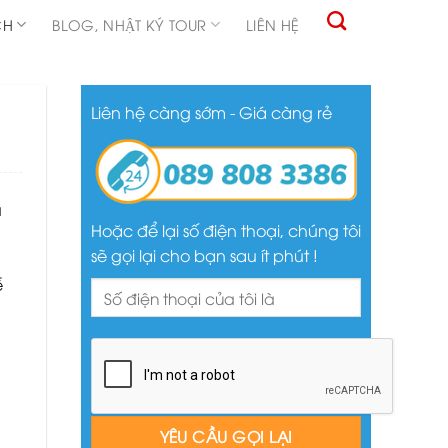
CH
BLOG, NHẬT KÝ TOUR
LIÊN HỆ
Liên hệ càng sớm - Giá càng rẻ
u
Hoặc để lại số điện thoại, chúng tôi
sẽ gọi lại cho bạn sau ít phút !
ễ