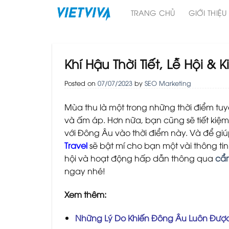
Skip
TRANG CHỦ
GIỚI THIỆU
to
content
Khí Hậu Thời Tiết, Lễ Hội 
Posted on
07/07/2023
by
SEO Marketing
Mùa thu là một trong những thời điểm tuyệt
và ấm áp. Hơn nữa, bạn cũng sẽ tiết kiệ
với Đông Âu vào thời điểm này. Và để gi
Travel
sẽ bật mí cho bạn một vài thông tin
hội và hoạt động hấp dẫn thông qua
cẩm
ngay nhé!
Xem thêm:
Những Lý Do Khiến Đông Âu Luôn Được