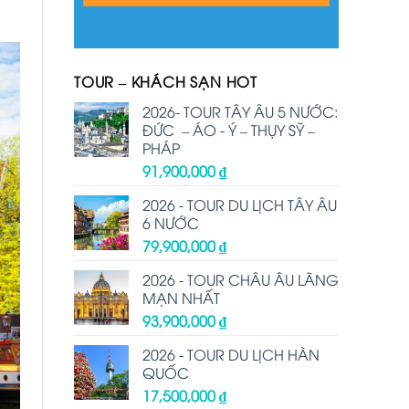
TOUR – KHÁCH SẠN HOT
2026- TOUR TÂY ÂU 5 NƯỚC:
ĐỨC – ÁO - Ý – THỤY SỸ –
PHÁP
91,900,000
₫
2026 - TOUR DU LỊCH TÂY ÂU
6 NƯỚC
79,900,000
₫
2026 - TOUR CHÂU ÂU LÃNG
MẠN NHẤT
93,900,000
₫
2026 - TOUR DU LỊCH HÀN
QUỐC
17,500,000
₫