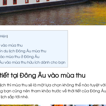
Hiện
]
u vào mùa thu
n du lịch Đông Âu mùa thu
 vào mùa thu ở Đông Âu
Âu vào mùa thu hữu ích dành cho bạn
 tiết tại Đông Âu vào mùa thu
ch thì mùa thu sẽ là một lựa chọn không thể nào tuyệt vời
ng bạn cũng nên tham khảo trước về thời tiết của Đông Â
ịch sắp tới nhé.