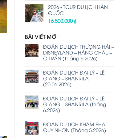
2026 - TOUR DU LỊCH HÀN
QUỐC
16,500,000
₫
BÀI VIẾT MỚI
ĐOÀN DU LỊCH THƯỢNG HẢI –
DISNEYLAND – HÀNG CHÂU –
Ô TRẤN (Tháng 6.2026)
ĐOÀN DU LỊCH ĐẠI LÝ – LỆ
GIANG – SHANRILA
(20.06.2026)
ĐOÀN DU LỊCH ĐẠI LÝ – LỆ
GIANG – SHANRILA (tháng
6.2026)
u
ĐOÀN DU LỊCH KHÁM PHÁ
QUY NHƠN (Tháng 5.2026)