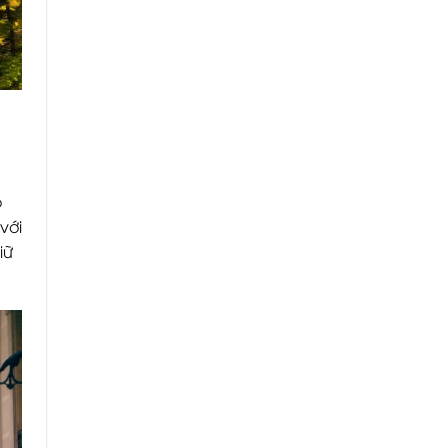
o
với
iữ