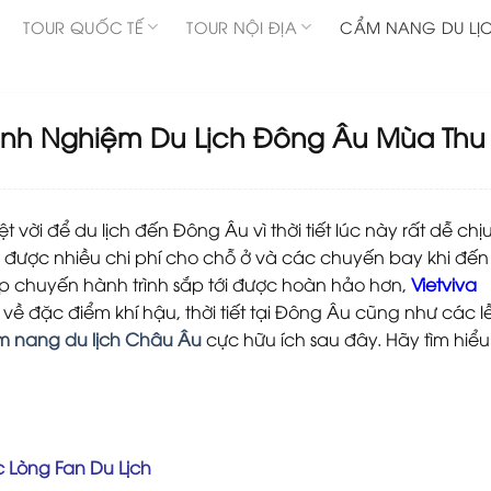
TOUR QUỐC TẾ
TOUR NỘI ĐỊA
CẨM NANG DU LỊ
& Kinh Nghiệm Du Lịch Đông Âu Mùa Thu
 vời để du lịch đến Đông Âu vì thời tiết lúc này rất dễ chị
m được nhiều chi phí cho chỗ ở và các chuyến bay khi đến
úp chuyến hành trình sắp tới được hoàn hảo hơn,
Vietviva
 về đặc điểm khí hậu, thời tiết tại Đông Âu cũng như các l
 nang du lịch Châu Âu
cực hữu ích sau đây. Hãy tìm hiểu
 Lòng Fan Du Lịch