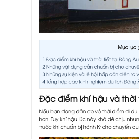
Mục lục
[
1
Đặc điểm khí hậu và thời tiết tại Đông Â
2
Những vật dụng cần chuẩn bị cho chuyế
3
Những sự kiện và lễ hội hấp dẫn diễn ra
4
Tổng hợp các kinh nghiệm du lịch Đông 
Đặc điểm khí hậu và thời
Nếu bạn đang đắn đo về thời điểm đi du lị
hơn. Tuy khí hậu lúc này khá dễ chịu như
trước khi chuẩn bị hành lý cho chuyến du l