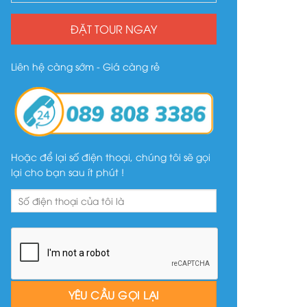
ĐẶT TOUR NGAY
Liên hệ càng sớm - Giá càng rẻ
Hoặc để lại số điện thoại, chúng tôi sẽ gọi
lại cho bạn sau ít phút !