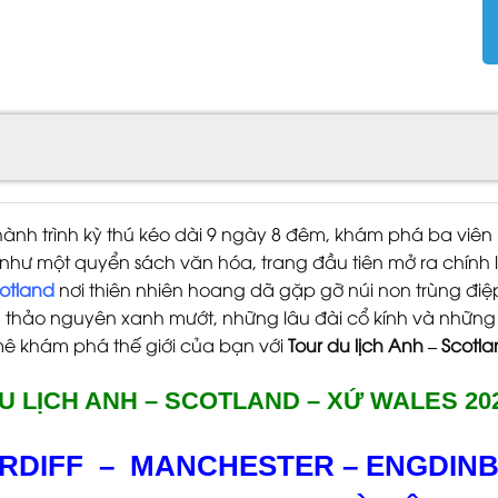
nh trình kỳ thú kéo dài 9 ngày 8 đêm, khám phá ba viên
y như một quyển sách văn hóa, trang đầu tiên mở ra chính 
otland
nơi thiên nhiên hoang dã gặp gỡ núi non trùng điệ
 thảo nguyên xanh mướt, những lâu đài cổ kính và những 
mê khám phá thế giới của bạn với
Tour du lịch Anh – Scotl
U LỊCH ANH – SCOTLAND – XỨ WALES
20
RDIFF
–
MANCHESTER – ENGDINB