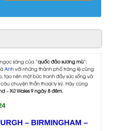
 ngọc sáng của “
quốc đảo sương mù
“:
là
Anh
với những thành phố tráng lệ cùng
p, tạo nên một bức tranh đầy sức sống và
câu chuyện thần thoại ly kỳ. Hãy cùng
and – Xứ Wales 9 ngày 8 đêm
.
24
URGH – BIRMINGHAM –