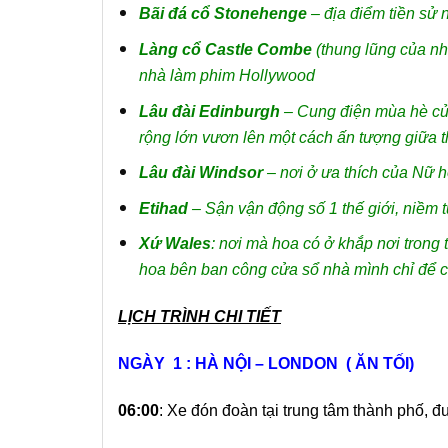
Bãi đá cổ Stonehenge
– địa điểm tiền sử n
Làng cổ Castle Combe
(thung lũng của nh
nhà làm phim Hollywood
Lâu đài Edinburgh
– Cung điện mùa hè của 
rộng lớn vươn lên một cách ấn tượng giữa 
Lâu đài Windsor
– nơi ở ưa thích của Nữ h
Etihad
– Sận vận động số 1 thế giới, niềm 
Xứ Wales
: nơi mà hoa có ở khắp nơi trong 
hoa bên ban công cửa sổ nhà mình chỉ để 
LỊCH TRÌNH CHI TIẾT
NGÀY 1
:
HÀ NỘI
– LONDON ( ĂN
TỐI
)
06:00
: Xe đón đoàn tại trung tâm thành phố,