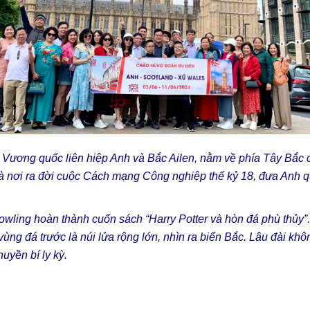
g Vương quốc liên hiệp Anh và Bắc Ailen, nằm về phía Tây Bắc
à nơi ra đời cuộc Cách mạng Công nghiệp thế kỷ 18, đưa Anh qu
owling hoàn thành cuốn sách “Harry Potter và hòn đá phù thủy”. 
n vùng đá trước là núi lửa rộng lớn, nhìn ra biển Bắc. Lâu đài khô
uyền bí ly kỳ.