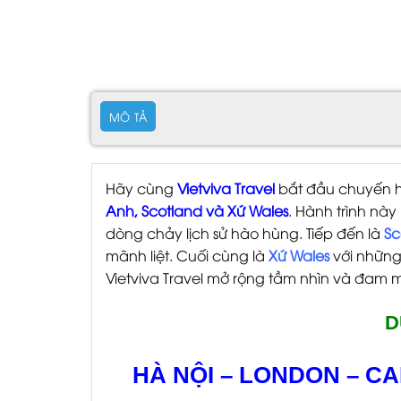
MÔ TẢ
Hãy cùng
Vietviva Travel
bắt đầu chuyến hà
Anh, Scotland và Xứ Wales
. Hành trình nà
dòng chảy lịch sử hào hùng. Tiếp đến là
Sc
mãnh liệt. Cuối cùng là
Xứ Wales
với những
Vietviva Travel mở rộng tầm nhìn và đam 
D
HÀ NỘI – LONDON – CA