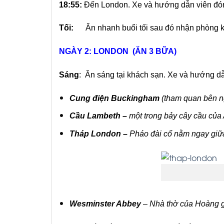
18:55:
Đến London. Xe và hướng dẫn viên đón
Tối:
Ăn nhanh buổi tối sau đó nhận phòng kh
NGÀY 2: LONDON (ĂN 3 BỮA)
Sáng
: Ăn sáng tại khách sạn. Xe và hướng d
Cung điện Buckingham
(tham quan bên ng
Cầu Lambeth –
một trong bảy cây cầu của 
Tháp London –
Pháo đài cổ nằm ngay giữa
Wesminster Abbey
– Nhà thờ của Hoàng gia