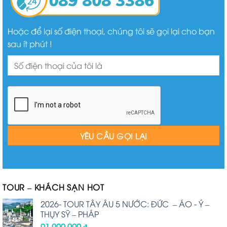
Hoặc để lại số điện thoại, chúng tôi sẽ gọi lại cho bạn
sau ít phút !
TOUR – KHÁCH SẠN HOT
2026- TOUR TÂY ÂU 5 NƯỚC: ĐỨC – ÁO - Ý –
THỤY SỸ – PHÁP
91,900,000
₫