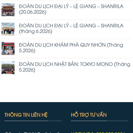
ĐOÀN DU LỊCH ĐẠI LÝ – LỆ GIANG – SHANRILA
(20.06.2026)
ĐOÀN DU LỊCH ĐẠI LÝ – LỆ GIANG – SHANRILA
(tháng 6.2026)
ĐOÀN DU LỊCH KHÁM PHÁ QUY NHƠN (Tháng
5.2026)
ĐOÀN DU LỊCH NHẬT BẢN: TOKYO MONO (Tháng
5.2026)
THÔNG TIN LIÊN HỆ
HỖ TRỢ TƯ VẤN