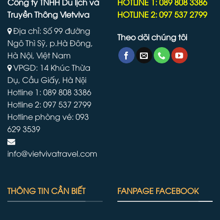
Công ty TNHH Du lịch và
HOTLINE 1: 089 808 3386
Truyền Thông Vietviva
HOTLINE 2: 097 537 2799
Địa chỉ: Số 99 đường
Theo dõi chúng tôi
Ngô Thì Sỹ, p.Hà Đông,
Hà Nội, Việt Nam
VPGD: 14 Khúc Thừa
Dụ, Cầu Giấy, Hà Nội
Hotline 1: 089 808 3386
Hotline 2: 097 537 2799
Hotline phòng vé: 093
629 3539
info@vietvivatravel.com
THÔNG TIN CẦN BIẾT
FANPAGE FACEBOOK