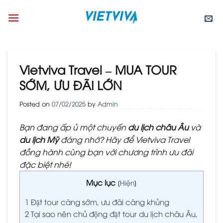
Skip
to
content
Vietviva Travel – MUA TOUR
SỚM, ƯU ĐÃI LỚN
Posted on
07/02/2025
by
Admin
Bạn đang ấp ủ một chuyến
du lịch châu Âu
và
du lịch Mỹ
đáng nhớ? Hãy để Vietviva Travel
đồng hành cùng bạn với chương trình ưu đãi
đặc biệt nhé!
Mục lục
[
Hiện
]
1
Đặt tour càng sớm, ưu đãi càng khủng
2
​Tại sao nên chủ động đặt tour du lịch châu Âu,