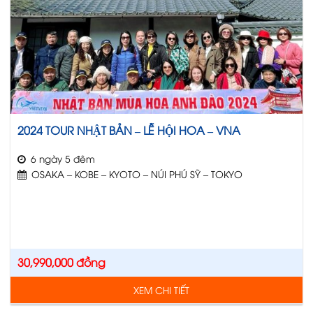
2024 TOUR NHẬT BẢN – LỄ HỘI HOA – VNA
6 ngày 5 đêm
OSAKA – KOBE – KYOTO – NÚI PHÚ SỸ – TOKYO
30,990,000
đồng
XEM CHI TIẾT