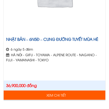
NHẬT BẢN – 6N5Đ – CUNG ĐƯỜNG TUYẾT MÙA HÈ
6 ngày 5 đêm
HÀ NỘI - GIFU - TOYAMA - ALPENE ROUTE - NAGANO -
FUJI - YAMANASHI - TOKYO
36,900,000
đồng
XEM CHI TIẾT