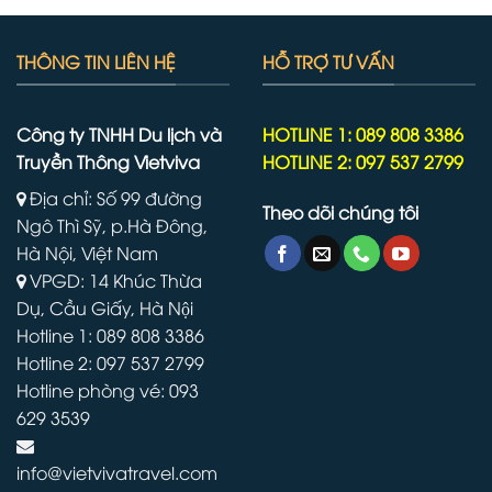
THÔNG TIN LIÊN HỆ
HỖ TRỢ TƯ VẤN
Công ty TNHH Du lịch và
HOTLINE 1: 089 808 3386
Truyền Thông Vietviva
HOTLINE 2: 097 537 2799
Địa chỉ: Số 99 đường
Theo dõi chúng tôi
Ngô Thì Sỹ, p.Hà Đông,
Hà Nội, Việt Nam
VPGD: 14 Khúc Thừa
Dụ, Cầu Giấy, Hà Nội
Hotline 1: 089 808 3386
Hotline 2: 097 537 2799
Hotline phòng vé: 093
629 3539
info@vietvivatravel.com