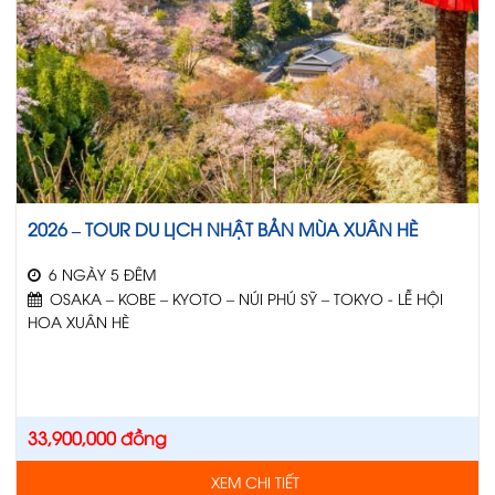
2026 – TOUR DU LỊCH NHẬT BẢN MÙA XUÂN HÈ
6 NGÀY 5 ĐÊM
OSAKA – KOBE – KYOTO – NÚI PHÚ SỸ – TOKYO - LỄ HỘI
HOA XUÂN HÈ
33,900,000
đồng
XEM CHI TIẾT