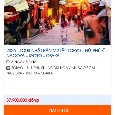
2026 – TOUR NHẬT BẢN M2 TẾT- TOKYO – NÚI PHÚ SĨ –
NAGOYA – KYOTO – OSAKA
6 NGÀY 5 ĐÊM
TOKYO – NÚI PHÚ SĨ – NGẮM HOA ANH ĐÀO SỚM –
NAGOYA - KYOTO – OSAKA
37,900,000
đồng
XEM CHI TIẾT