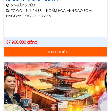
6 NGÀY 5 ĐÊM
TOKYO – NÚI PHÚ SĨ – NGẮM HOA ANH ĐÀO SỚM –
NAGOYA - KYOTO – OSAKA
37,900,000
đồng
XEM CHI TIẾT