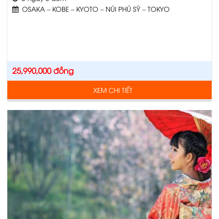
OSAKA – KOBE – KYOTO – NÚI PHÚ SỸ – TOKYO
25,990,000
đồng
XEM CHI TIẾT