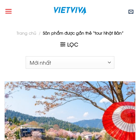
Skip
to
content
Trang chủ
/
Sản phẩm được gắn thẻ “tour Nhật Bản”
LỌC