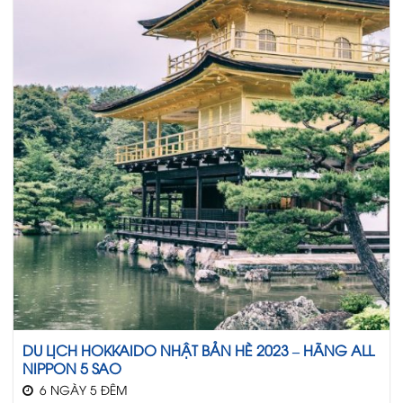
DU LỊCH HOKKAIDO NHẬT BẢN HÈ 2023 – HÃNG ALL
NIPPON 5 SAO
6 NGÀY 5 ĐÊM