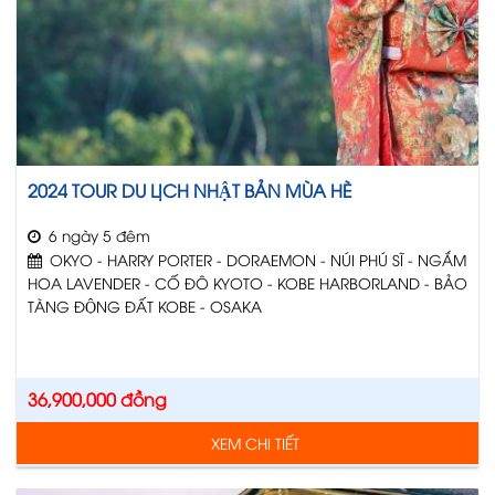
2024 TOUR DU LỊCH NHẬT BẢN MÙA HÈ
6 ngày 5 đêm
OKYO - HARRY PORTER - DORAEMON - NÚI PHÚ SĨ - NGẮM
HOA LAVENDER - CỐ ĐÔ KYOTO - KOBE HARBORLAND - BẢO
TÀNG ĐỘNG ĐẤT KOBE - OSAKA
36,900,000
đồng
XEM CHI TIẾT