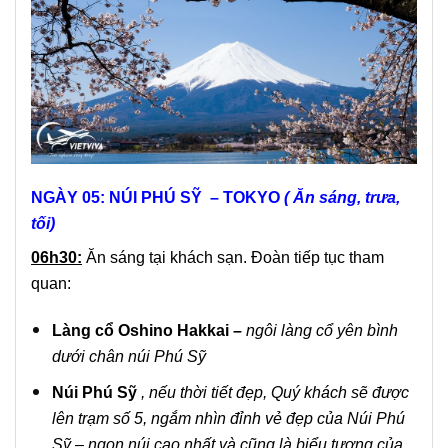
NGÀY 05: NÚI PHÚ SỸ – TOKYO
( Ăn sáng, trưa,
tối)
06h30:
Ăn sáng tại khách sạn. Đoàn tiếp tục tham
quan:
Làng cổ Oshino Hakkai
–
ngôi làng cổ yên bình
dưới chân núi Phú Sỹ
Núi Phú Sỹ
,
nếu thời tiết đẹp, Quý khách sẽ được
lên trạm số 5, ngắm nhìn đỉnh vẻ đẹp của Núi Phú
Sỹ –
ngọn núi cao nhất và cũng là
biểu tượng của