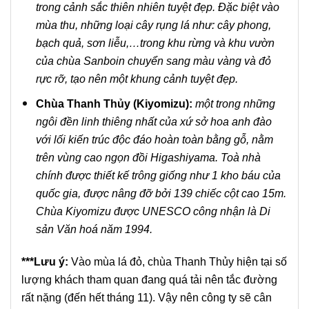
trong cảnh sắc thiên nhiên tuyệt đẹp. Đặc biệt vào
mùa thu, những loại cây rụng lá như: cây phong,
bạch quả, sơn liễu,…trong khu rừng và khu vườn
của chùa Sanboin chuyển sang màu vàng và đỏ
rực rỡ, tạo nên một khung cảnh tuyệt đẹp.
Chùa Thanh Thủy (Kiyomizu):
một trong những
ngôi đền linh thiêng nhất của xứ sở hoa anh đào
với lối kiến trúc độc đáo hoàn toàn bằng gỗ, nằm
trên vùng cao ngọn đồi Higashiyama. Toà nhà
chính được thiết kế trông giống như 1 kho báu của
quốc gia, được nâng đỡ bởi 139 chiếc cột cao 15m.
Chùa Kiyomizu được UNESCO công nhận là Di
sản Văn hoá năm 1994.
***Lưu ý:
Vào mùa lá đỏ, chùa Thanh Thủy hiện tại số
lượng khách tham quan đang quá tải nên tắc đường
rất nặng (đến hết tháng 11). Vậy nên công ty sẽ cân