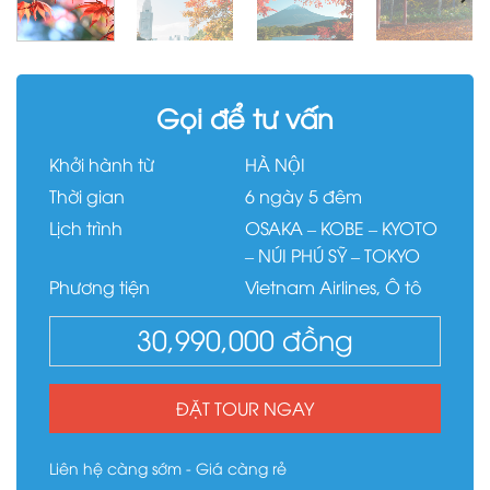
Gọi để tư vấn
Khởi hành từ
HÀ NỘI
Thời gian
6 ngày 5 đêm
Lịch trình
OSAKA – KOBE – KYOTO
– NÚI PHÚ SỸ – TOKYO
Phương tiện
Vietnam Airlines, Ô tô
30,990,000
đồng
ĐẶT TOUR NGAY
Liên hệ càng sớm - Giá càng rẻ