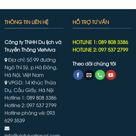
THÔNG TIN LIÊN HỆ
HỖ TRỢ TƯ VẤN
Công ty TNHH Du lịch và
HOTLINE 1: 089 808 3386
Truyền Thông Vietviva
HOTLINE 2: 097 537 2799
Địa chỉ: Số 99 đường
Theo dõi chúng tôi
Ngô Thì Sỹ, p.Hà Đông,
Hà Nội, Việt Nam
VPGD: 14 Khúc Thừa
Dụ, Cầu Giấy, Hà Nội
Hotline 1: 089 808 3386
Hotline 2: 097 537 2799
Hotline phòng vé: 093
629 3539
info@vietvivatravel.com