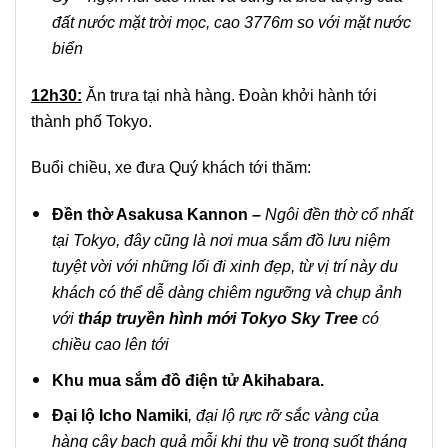
đất nước mặt trời mọc, cao 3776m so với mặt nước
biển
12h30:
Ăn trưa tại nhà hàng. Đoàn khởi hành tới
thành phố Tokyo.
Buổi chiều, xe đưa Quý khách tới thăm:
Đền thờ Asakusa Kannon
–
Ngôi đền thờ cổ nhất
tại Tokyo, đây cũng là nơi mua sắm đồ lưu niệm
tuyệt vời với những lối đi xinh đẹp, từ vị trí này du
khách có thể dễ dàng chiêm ngưỡng và chụp ảnh
với
tháp truyền hình mới Tokyo Sky Tree
có
chiều cao lên tới
Khu mua sắm đồ điện tử Akihabara.
Đại lộ Icho Namiki
,
đại lộ rực rỡ sắc vàng của
hàng cây bạch quả mỗi khi thu về trong suốt tháng