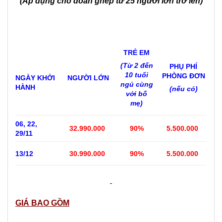
(Áp dụng cho đoàn ghép từ
25
người lớn trở lên)
TRẺ EM
(Từ 2 đến
PHỤ PHÍ
10 tuổi
PHÒNG ĐƠN
NGÀY KHỞI
NGƯỜI LỚN
ngủ cùng
HÀNH
(nếu có)
với bố
mẹ)
06, 22,
32.990.000
90%
5.500.000
29/11
13/12
30.990.000
90%
5.500.000
GIÁ BAO GỒM