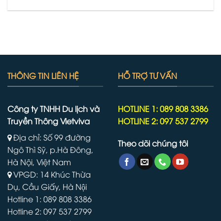
THÔNG TIN LIÊN HỆ
HỖ TRỢ TƯ VẤN
Công ty TNHH Du lịch và
HOTLINE 1: 089 808 3386
Truyền Thông Vietviva
HOTLINE 2: 097 537 2799
Địa chỉ: Số 99 đường
Theo dõi chúng tôi
Ngô Thì Sỹ, p.Hà Đông,
Hà Nội, Việt Nam
VPGD: 14 Khúc Thừa
Dụ, Cầu Giấy, Hà Nội
Hotline 1: 089 808 3386
Hotline 2: 097 537 2799