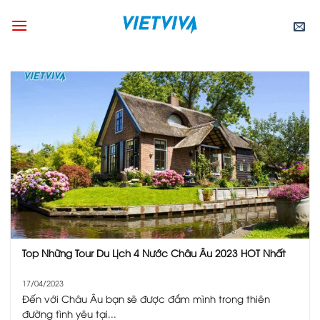
Skip
to
content
Top Những Tour Du Lịch 4 Nước Châu Âu 2023 HOT Nhất
17/04/2023
Đến với Châu Âu bạn sẽ được đắm mình trong thiên
đường tình yêu tại...