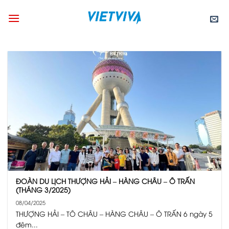
Skip
to
content
ĐOÀN DU LỊCH THƯỢNG HẢI – HÀNG CHÂU – Ô TRẤN
(THÁNG 3/2025)
08/04/2025
THƯỢNG HẢI – TÔ CHÂU – HÀNG CHÂU – Ô TRẤN 6 ngày 5
đêm...