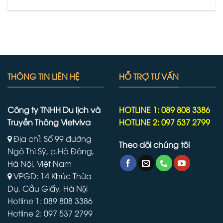
THÔNG TIN LIÊN HỆ
HỖ TRỢ TƯ VẤN
Công ty TNHH Du lịch và
HOTLINE 1: 089 808 3386
Truyền Thông Vietviva
HOTLINE 2: 097 537 2799
Địa chỉ: Số 99 đường
Theo dõi chúng tôi
Ngô Thì Sỹ, p.Hà Đông,
Hà Nội, Việt Nam
VPGD: 14 Khúc Thừa
Dụ, Cầu Giấy, Hà Nội
Hotline 1: 089 808 3386
Hotline 2: 097 537 2799