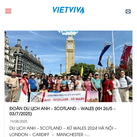
Skip
to
content
ĐOÀN DU LỊCH ANH – SCOTLAND – WALES (KH 26/5 –
03/7/2025)
19/08/2025
DU LỊCH ANH – SCOTLAND – XỨ WALES 2024 HÀ NỘI –
LONDON – CARDIFF – MANCHESTER –...