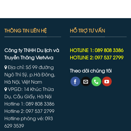
THÔNG TIN LIÊN HỆ
HỖ TRỢ TƯ VẤN
Công ty TNHH Du lịch và
HOTLINE 1: 089 808 3386
Truyền Thông Vietviva
HOTLINE 2: 097 537 2799
Địa chỉ: Số 99 đường
Theo dõi chúng tôi
Ngô Thì Sỹ, p.Hà Đông,
Hà Nội, Việt Nam
VPGD: 14 Khúc Thừa
Dụ, Cầu Giấy, Hà Nội
Hotline 1: 089 808 3386
Hotline 2: 097 537 2799
Hotline phòng vé: 093
629 3539