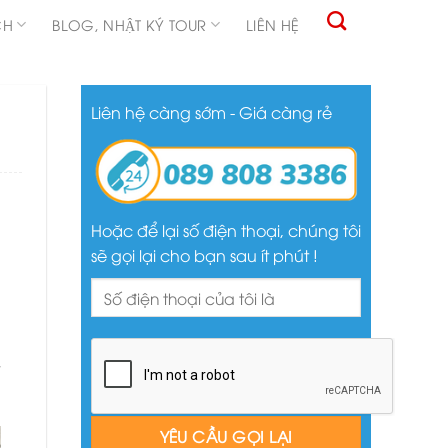
CH
BLOG, NHẬT KÝ TOUR
LIÊN HỆ
Liên hệ càng sớm - Giá càng rẻ
Hoặc để lại số điện thoại, chúng tôi
sẽ gọi lại cho bạn sau ít phút !