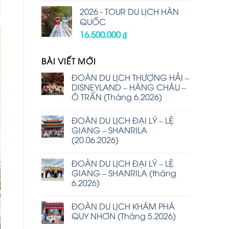
2026 - TOUR DU LỊCH HÀN
QUỐC
16,500,000
₫
BÀI VIẾT MỚI
ĐOÀN DU LỊCH THƯỢNG HẢI –
DISNEYLAND – HÀNG CHÂU –
Ô TRẤN (Tháng 6.2026)
ĐOÀN DU LỊCH ĐẠI LÝ – LỆ
GIANG – SHANRILA
(20.06.2026)
ĐOÀN DU LỊCH ĐẠI LÝ – LỆ
GIANG – SHANRILA (tháng
6.2026)
ĐOÀN DU LỊCH KHÁM PHÁ
QUY NHƠN (Tháng 5.2026)