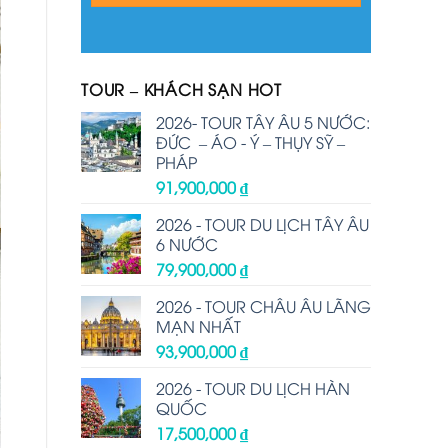
TOUR – KHÁCH SẠN HOT
2026- TOUR TÂY ÂU 5 NƯỚC:
ĐỨC – ÁO - Ý – THỤY SỸ –
PHÁP
91,900,000
₫
2026 - TOUR DU LỊCH TÂY ÂU
6 NƯỚC
79,900,000
₫
2026 - TOUR CHÂU ÂU LÃNG
MẠN NHẤT
93,900,000
₫
2026 - TOUR DU LỊCH HÀN
QUỐC
17,500,000
₫