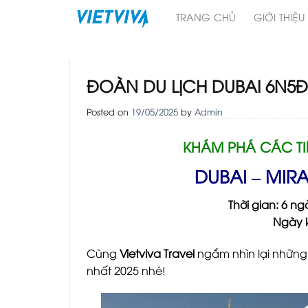
Skip
TRANG CHỦ
GIỚI THIỆU
to
content
ĐOÀN DU LỊCH DUBAI 6N5Đ 
Posted on
19/05/2025
by
Admin
KHÁM PHÁ CÁC TI
DUBAI – MIR
Thời gian: 6 n
Ngày 
Cùng
Vietviva Travel
ngắm nhìn lại nhữn
nhất 2025 nhé!