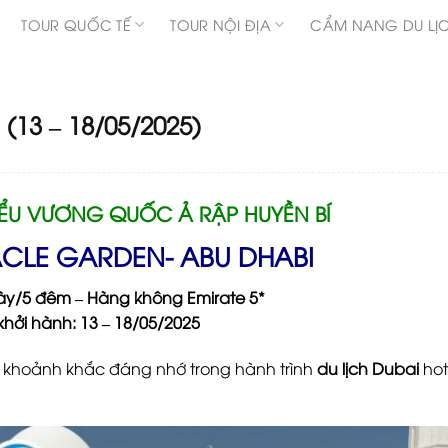
TOUR QUỐC TẾ
TOUR NỘI ĐỊA
CẨM NANG DU LỊ
(13 – 18/05/2025)
ỂU VƯƠNG QUỐC Ả RẬP HUYỀN BÍ
ACLE GARDEN- ABU DHABI
gày/5 đêm – Hàng không Emirate 5*
khởi hành: 13 – 18/05/2025
g khoảnh khắc đáng nhớ trong hành trình
du lịch Dubai
hot