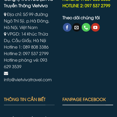
Truyền Thông Vietviva
HOTLINE 2: 097 537 2799
Địa chỉ: Số 99 đường
Theo dõi chúng tôi
Ngô Thì Sỹ, p.Hà Đông,
Hà Nội, Việt Nam
VPGD: 14 Khúc Thừa
Dụ, Cầu Giấy, Hà Nội
Hotline 1: 089 808 3386
Hotline 2: 097 537 2799
Hotline phòng vé: 093
629 3539
info@vietvivatravel.com
THÔNG TIN CẦN BIẾT
FANPAGE FACEBOOK