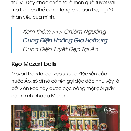
thú vị. Đây chắc chắn sẽ là món quà tuyệt vời
mà bạn có thể dành tặng cho bạn bè, người
thân yêu của mình.
Xem thêm >>> Chiêm Ngưỡng
Cung Điện Hoàng Gia Hofburg
–
Cung Điện Tuyệt Đẹp Tại Áo
Kẹo Mozart balls
Mozart balls là loại kẹo socola đặc sản của
nước Áo, sở dĩ nó có tên gọi độc đáo như vậy là
bởi viên kẹo này được bọc bằng một gói giấy
có in hình nhạc sĩ Mozart.