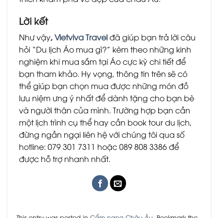
Lời kết
Như vậy
,
Vietviva Travel
đã giúp bạn trả lời câu
hỏi “Du lịch Áo mua gì?” kèm theo những kinh
nghiệm khi mua sắm tại Áo cực kỳ chi tiết để
bạn tham khảo. Hy vọng, thông tin trên sẽ có
thể giúp bạn chọn mua được những món đồ
lưu niệm ưng ý nhất để dành tặng cho bạn bè
và người thân của mình. Trường hợp bạn cần
một lịch trình cụ thể hay cần book tour du lịch,
đừng ngần ngại liên hệ với chúng tôi qua số
hotline: 079 301 7311 hoặc 089 808 3386 để
được hỗ trợ nhanh nhất.
This entry was posted in
Cẩm nang Châu Âu
. Bookmark the