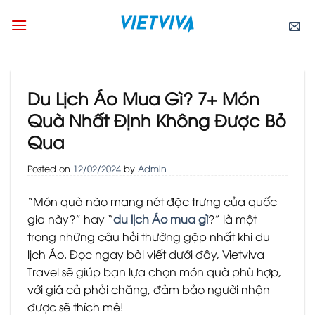
Skip
to
content
Du Lịch Áo Mua Gì? 7+ Món
Quà Nhất Định Không Được Bỏ
Qua
Posted on
12/02/2024
by
Admin
“Món quà nào mang nét đặc trưng của quốc
gia này?” hay “
du lịch Áo mua gì
?” là một
trong những câu hỏi thường gặp nhất khi du
lịch Áo. Đọc ngay bài viết dưới đây, Vietviva
Travel sẽ giúp bạn lựa chọn món quà phù hợp,
với giá cả phải chăng, đảm bảo người nhận
được sẽ thích mê!