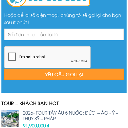
Hoặc để lại số điện thoại, chúng tôi sẽ gọi lại cho bạn
sau ít phút !
TOUR – KHÁCH SẠN HOT
2026- TOUR TÂY ÂU 5 NƯỚC: ĐỨC – ÁO - Ý –
THỤY SỸ – PHÁP
91,900,000
₫