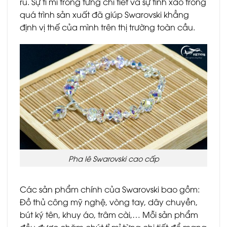
rũ. Sự tỉ mỉ trong từng chi tiết và sự tinh xảo trong
quá trình sản xuất đã giúp Swarovski khẳng
định vị thế của mình trên thị trường toàn cầu.
Pha lê Swarovski cao cấp
Các sản phẩm chính của Swarovski bao gồm:
Đồ thủ công mỹ nghệ, vòng tay, dây chuyền,
bút ký tên, khuy áo, trâm cài,… Mỗi sản phẩm