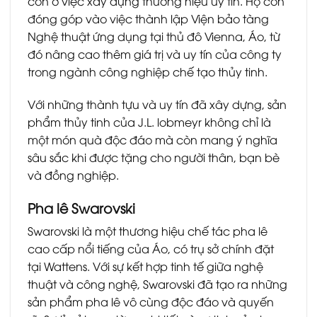
còn ở việc xây dựng thương hiệu uy tín. Họ còn
đóng góp vào việc thành lập Viện bảo tàng
Nghệ thuật ứng dụng tại thủ đô Vienna, Áo, từ
đó nâng cao thêm giá trị và uy tín của công ty
trong ngành công nghiệp chế tạo thủy tinh.
Với những thành tựu và uy tín đã xây dựng, sản
phẩm thủy tinh của J.L. lobmeyr không chỉ là
một món quà độc đáo mà còn mang ý nghĩa
sâu sắc khi được tặng cho người thân, bạn bè
và đồng nghiệp.
Pha lê Swarovski
Swarovski là một thương hiệu chế tác pha lê
cao cấp nổi tiếng của Áo, có trụ sở chính đặt
tại Wattens. Với sự kết hợp tinh tế giữa nghệ
thuật và công nghệ, Swarovski đã tạo ra những
sản phẩm pha lê vô cùng độc đáo và quyến