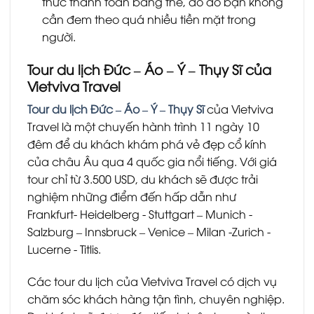
thức thanh toán bằng thẻ, do đó bạn không
cần đem theo quá nhiều tiền mặt trong
người.
Tour du lịch Đức – Áo – Ý – Thụy Sĩ của
Vietviva Travel
Tour du lịch Đức – Áo – Ý – Thụy Sĩ
của Vietviva
Travel là một chuyến hành trình 11 ngày 10
đêm để du khách khám phá vẻ đẹp cổ kính
của châu Âu qua 4 quốc gia nổi tiếng. Với giá
tour chỉ từ 3.500 USD, du khách sẽ được trải
nghiệm những điểm đến hấp dẫn như
Frankfurt- Heidelberg ‐ Stuttgart – Munich ‐
Salzburg – Innsbruck – Venice – Milan ‐Zurich ‐
Lucerne ‐ Titlis.
Các tour du lịch của Vietviva Travel có dịch vụ
chăm sóc khách hàng tận tình, chuyên nghiệp.