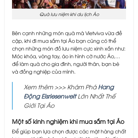
Quà lưu niệm khi du lịch Áo
Bên cạnh những món quà mà Vietviva vừa đề
cập, khi đi mua sắm tại Áo bạn cũng có thể
chọn những món đồ lưu niệm cực xinh xắn như:
Móc khóa, vòng tay, áo in hình cờ nước Áo,…
để làm quà cho gia đình, người thân, bạn bè
và đồng nghiệp của mình.
Xem thêm >>> Khám Phá
Hang
Động Eisriesenwelt
Lớn Nhất Thế
Giới Tại Áo
Một số kinh nghiệm khi mua sắm tại Áo
Để giúp bạn lựa chọn được các mặt hàng chất