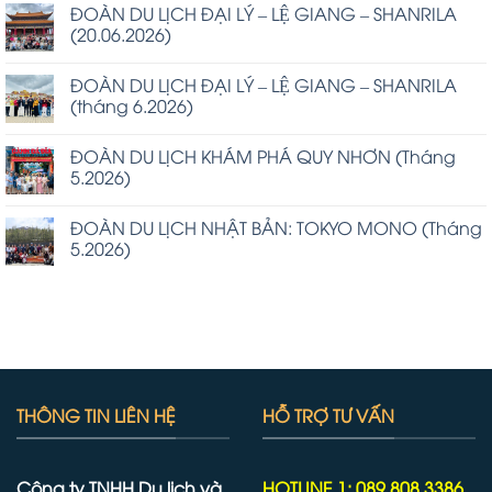
ĐOÀN DU LỊCH ĐẠI LÝ – LỆ GIANG – SHANRILA
(20.06.2026)
ĐOÀN DU LỊCH ĐẠI LÝ – LỆ GIANG – SHANRILA
(tháng 6.2026)
ĐOÀN DU LỊCH KHÁM PHÁ QUY NHƠN (Tháng
5.2026)
ĐOÀN DU LỊCH NHẬT BẢN: TOKYO MONO (Tháng
5.2026)
THÔNG TIN LIÊN HỆ
HỖ TRỢ TƯ VẤN
Công ty TNHH Du lịch và
HOTLINE 1: 089 808 3386