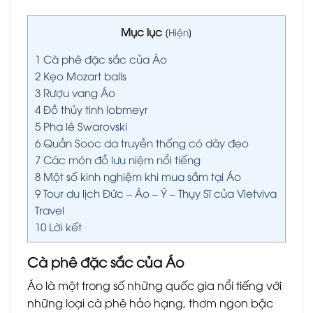
Mục lục
[
Hiện
]
1
Cà phê đặc sắc của Áo
2
Kẹo Mozart balls
3
Rượu vang Áo
4
Đồ thủy tinh lobmeyr
5
Pha lê Swarovski
6
Quần Sooc da truyền thống có dây đeo
7
Các món đồ lưu niệm nổi tiếng
8
Một số kinh nghiệm khi mua sắm tại Áo
9
Tour du lịch Đức – Áo – Ý – Thụy Sĩ của Vietviva
Travel
10
Lời kết
Cà phê đặc sắc của Áo
Áo là một trong số những quốc gia nổi tiếng với
những loại cà phê hảo hạng, thơm ngon bậc