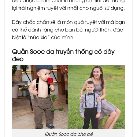
đều được chăm chút tỉ mỉ từng chi tiết để mang
lại trải nghiệm tuyệt vời nhất cho người sử dụng.
Đây chắc chắn sẽ là món quà tuyệt vời mà bạn
có thể dành tặng cho bạn bè, người thân, đặc
biệt là “nửa kia” của mình.
Quần Sooc da truyền thống có dây
đeo
Quần Sooc da cho bé