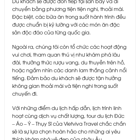
Du khách sẽ được đón tiếp tại sân bay và di
chuyển bằng phương tiện tiện nghi, thoải mái.
Đặc biệt, các bữa ăn trong suốt hành trình đều
được chuẩn bị kỹ lưỡng với các món ăn đặc
sản độc đáo của từng quốc gia.
Ngoài ra, chúng tôi còn tổ chức các hoạt động
vui chơi, tham quan thú vị như khám phá lâu
đài, thưởng thức rượu vang, du thuyền trên hồ,
hoặc ngắm nhìn các danh lam thắng cảnh nổi
tiếng. Đảm bảo du khách sẽ được tận hưởng
không gian thoải mái và tiện nghi trong suốt
chuyến đi.
Với những điểm du lịch hấp dẫn, lịch trình linh
hoạt cùng dịch vụ chất lượng, tour du lịch Đức
– Áo – Ý – Thụy Sĩ của Vietviva Travel chắc chắn
sẽ là sự lựa chọn hoàn hảo cho những ai yêu
thích khám phá vẻ đẹp của châu Âu.