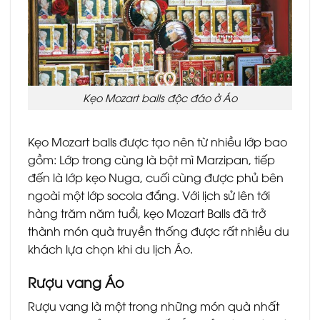
Kẹo Mozart balls độc đáo ở Áo
Kẹo Mozart balls được tạo nên từ nhiều lớp bao
gồm: Lớp trong cùng là bột mì Marzipan, tiếp
đến là lớp kẹo Nuga, cuối cùng được phủ bên
ngoài một lớp socola đắng. Với lịch sử lên tới
hàng trăm năm tuổi, kẹo Mozart Balls đã trở
thành món quà truyền thống được rất nhiều du
khách lựa chọn khi du lịch Áo.
Rượu vang Áo
Rượu vang là một trong những món quà nhất