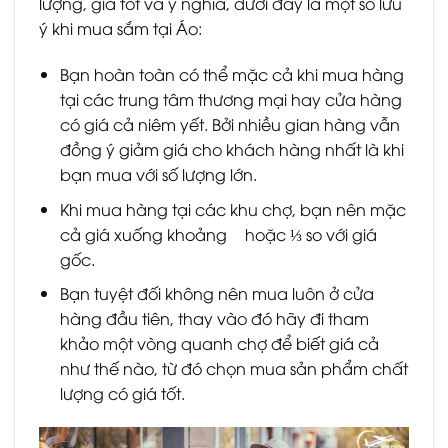
lượng, giá tốt và ý nghĩa, dưới đây là một số lưu
ý khi mua sắm tại Áo:
Bạn hoàn toàn có thể mặc cả khi mua hàng
tại các trung tâm thương mại hay cửa hàng
có giá cả niêm yết. Bởi nhiều gian hàng vẫn
đồng ý giảm giá cho khách hàng nhất là khi
bạn mua với số lượng lớn.
Khi mua hàng tại các khu chợ, bạn nên mặc
cả giá xuống khoảng ½ hoặc ⅓ so với giá
gốc.
Bạn tuyệt đối không nên mua luôn ở cửa
hàng đầu tiên, thay vào đó hãy đi tham
khảo một vòng quanh chợ để biết giá cả
như thế nào, từ đó chọn mua sản phẩm chất
lượng có giá tốt.