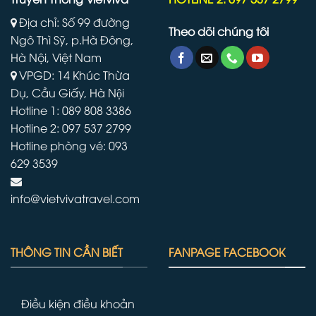
Địa chỉ: Số 99 đường
Theo dõi chúng tôi
Ngô Thì Sỹ, p.Hà Đông,
Hà Nội, Việt Nam
VPGD: 14 Khúc Thừa
Dụ, Cầu Giấy, Hà Nội
Hotline 1: 089 808 3386
Hotline 2: 097 537 2799
Hotline phòng vé: 093
629 3539
info@vietvivatravel.com
THÔNG TIN CẦN BIẾT
FANPAGE FACEBOOK
Điều kiện điều khoản