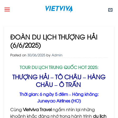
Skip
to
content
ĐOÀN DU LỊCH THƯỢNG HẢI
(6/6/2025)
Posted on
30/06/2025
by
Admin
TOUR DU LỊCH TRUNG QUỐC HOT 2025:
THƯỢNG HẢI – TÔ CHÂU – HÀNG
CHÂU – Ô TRẤN
Thời gian: 6 ngày 5 đêm – Hàng không:
Juneyao Airlines (HO)
Cùng
Vietviva Travel
ngắm nhìn lại những
khoảnh khắc đáng nhớ trong hành trình
du lịch