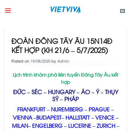
Skip
to
content
ĐOÀN ĐÔNG TÂY ÂU 15N14Đ
KẾT HỢP (KH 21/6 – 5/7/2025)
Posted on
19/08/2025
by
Admin
Lịch trình khám phá liên tuyến Đông Tây Âu kết
hợp
ĐỨC – SÉC – HUNGARY – ÁO – Ý – THỤY
SỸ – PHÁP
FRANKFURT – NUREMBERG – PRAGUE –
VIENNA –BUDAPEST– HALLSTATT – VENICE –
MILAN– ENGELBERG – LUCERNE – ZURICH –