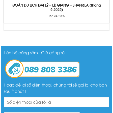
ĐOÀN DU LỊCH ĐẠI LÝ – LỆ GIANG – SHANRILA (tháng
6.2026)
Th6 24, 2026
Liên hệ càng sớm - Giá càng rẻ
Hoặc để lại số điện thoại, chúng tôi sẽ gọi lại cho bạn
sau ít phút !