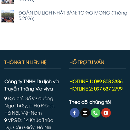
ĐOÀN DU LỊCH NHẬT BẢN: TOKYO MONO (Tháng
5.2026)
THÔNG TIN LIÊN HỆ
HỖ TRỢ TƯ VẤN
Công ty TNHH Du lịch và
HOTLINE 1: 089 808 3386
Truyền Thông Vietviva
HOTLINE 2: 097 537 2799
Địa chỉ: Số 99 đường
Theo dõi chúng tôi
Ngô Thì Sỹ, p.Hà Đông,
Hà Nội, Việt Nam
VPGD: 14 Khúc Thừa
Dụ, Cầu Giấy, Hà Nội