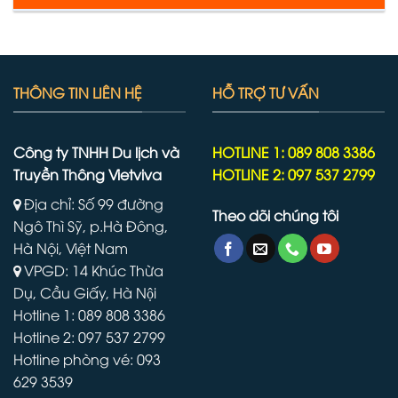
THÔNG TIN LIÊN HỆ
HỖ TRỢ TƯ VẤN
Công ty TNHH Du lịch và
HOTLINE 1: 089 808 3386
Truyền Thông Vietviva
HOTLINE 2: 097 537 2799
Địa chỉ: Số 99 đường
Theo dõi chúng tôi
Ngô Thì Sỹ, p.Hà Đông,
Hà Nội, Việt Nam
VPGD: 14 Khúc Thừa
Dụ, Cầu Giấy, Hà Nội
Hotline 1: 089 808 3386
Hotline 2: 097 537 2799
Hotline phòng vé: 093
629 3539