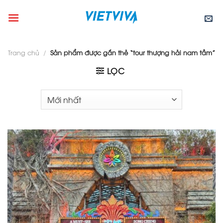
Skip
to
content
Trang chủ
/
Sản phẩm được gắn thẻ “tour thượng hải nam tầm”
LỌC