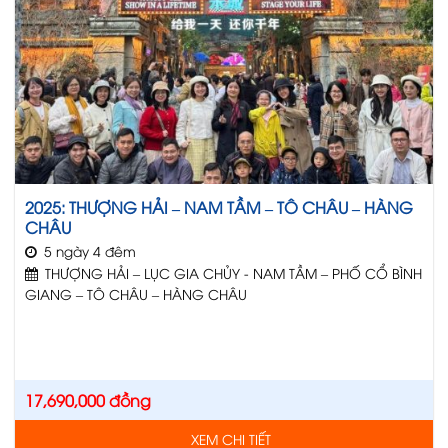
2025: THƯỢNG HẢI – NAM TẦM – TÔ CHÂU – HÀNG
CHÂU
5 ngày 4 đêm
THƯỢNG HẢI – LỤC GIA CHỦY - NAM TẦM – PHỐ CỔ BÌNH
GIANG – TÔ CHÂU – HÀNG CHÂU
17,690,000
đồng
XEM CHI TIẾT