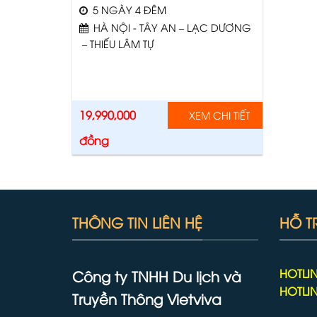
5 NGÀY 4 ĐÊM
HÀ NỘI - TÂY AN – LẠC DƯƠNG
– THIẾU LÂM TỰ
19,990,000
XEM CHI TIẾT
đồng
THÔNG TIN LIÊN HỆ
HỖ T
HOTLIN
Công ty TNHH Du lịch và
HOTLIN
Truyền Thông Vietviva