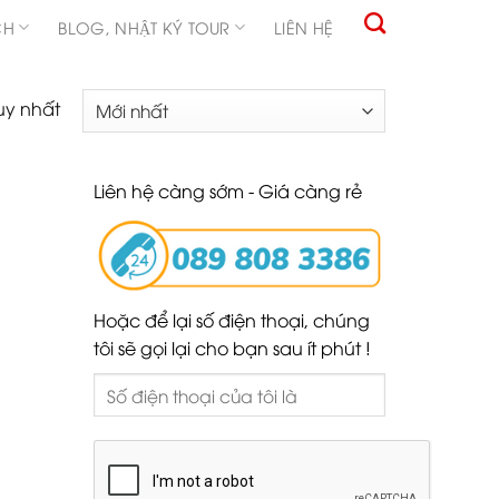
CH
BLOG, NHẬT KÝ TOUR
LIÊN HỆ
uy nhất
Liên hệ càng sớm - Giá càng rẻ
Hoặc để lại số điện thoại, chúng
tôi sẽ gọi lại cho bạn sau ít phút !