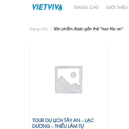
Skip
TRANG CHỦ
GIỚI THIỆU
to
content
Trang chủ
/
Sản phẩm được gắn thẻ “tour tây an”
TOUR DU LỊCH TÂY AN – LẠC
DƯƠNG – THIẾU LÂM TỰ