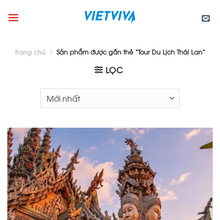
Skip
to
content
Trang chủ
/
Sản phẩm được gắn thẻ “Tour Du Lịch Thái Lan”
LỌC