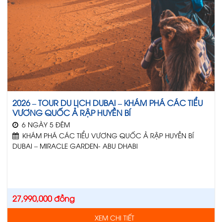
2026 – TOUR DU LỊCH DUBAI – KHÁM PHÁ CÁC TIỂU
VƯƠNG QUỐC Ả RẬP HUYỀN BÍ
6 NGÀY 5 ĐÊM
KHÁM PHÁ CÁC TIỂU VƯƠNG QUỐC Ả RẬP HUYỀN BÍ
DUBAI – MIRACLE GARDEN- ABU DHABI
27,990,000
đồng
XEM CHI TIẾT