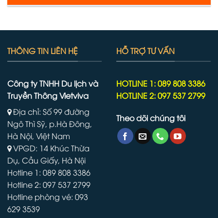
THÔNG TIN LIÊN HỆ
HỖ TRỢ TƯ VẤN
Công ty TNHH Du lịch và
HOTLINE 1: 089 808 3386
Truyền Thông Vietviva
HOTLINE 2: 097 537 2799
Địa chỉ: Số 99 đường
Theo dõi chúng tôi
Ngô Thì Sỹ, p.Hà Đông,
Hà Nội, Việt Nam
VPGD: 14 Khúc Thừa
Dụ, Cầu Giấy, Hà Nội
Hotline 1: 089 808 3386
Hotline 2: 097 537 2799
Hotline phòng vé: 093
629 3539