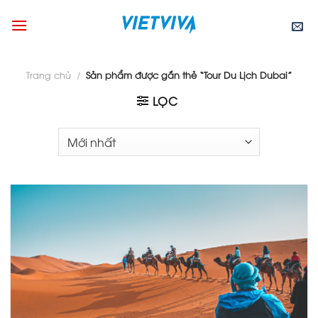
Skip
to
content
Trang chủ
/
Sản phẩm được gắn thẻ “Tour Du Lịch Dubai”
LỌC