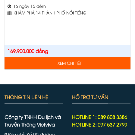
16 ngày 15 đêm
KHÁM PHÁ 14 THÀNH PHỐ NỔI TIẾNG
169,900,000
đồng
XEM CHI TIẾT
THÔNG TIN LIÊN HỆ
HỖ TRỢ TƯ VẤN
Công ty TNHH Du lịch và
HOTLINE 1: 089 808 3386
Truyền Thông Vietviva
HOTLINE 2: 097 537 2799
Địa chỉ: Số 99 đường