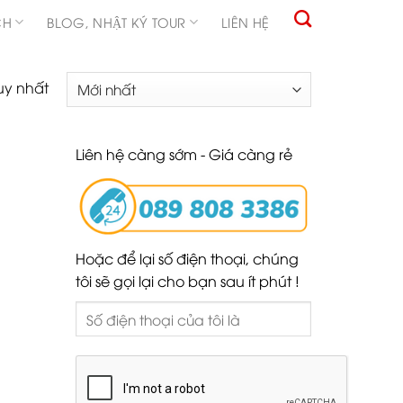
CH
BLOG, NHẬT KÝ TOUR
LIÊN HỆ
uy nhất
Liên hệ càng sớm - Giá càng rẻ
Hoặc để lại số điện thoại, chúng
tôi sẽ gọi lại cho bạn sau ít phút !