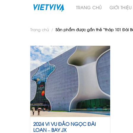
Skip
TRANG CHỦ
GIỚI THIỆU
to
content
Trang chủ
/
Sản phẩm được gắn thẻ “tháp 101 Đài Bă
2024 VI VU ĐẢO NGỌC ĐÀI
LOAN – BAY JX