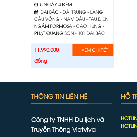
5 NGÀY 4 ĐÊM
ĐÀI BẮC - ĐÀI TRUNG - LÀNG
CẦU VỒNG - NAM ĐẦU - TÀU ĐIỆN
NGẦM FORMOSA - CAO HÙNG -
PHẬT QUANG SƠN - 101 ĐÀI BẮC
11,990,000
XEM CHI TIẾT
đồng
THÔNG TIN LIÊN HỆ
HỖ T
HOTLIN
Công ty TNHH Du lịch và
HOTLIN
Truyền Thông Vietviva