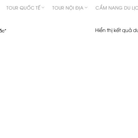
TOUR QUỐC TẾ
TOUR NỘI ĐỊA
CẨM NANG DU LỊ
Hiển thị kết quả d
́c”