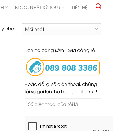
CH
BLOG, NHẬT KÝ TOUR
LIÊN HỆ
uy nhất
Liên hệ càng sớm - Giá càng rẻ
Hoặc để lại số điện thoại, chúng
tôi sẽ gọi lại cho bạn sau ít phút !