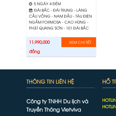
5 NGÀY 4 ĐÊM
ĐÀI BẮC - ĐÀI TRUNG - LÀNG
CẦU VỒNG - NAM ĐẦU - TÀU ĐIỆN
NGẦM FORMOSA - CAO HÙNG -
PHẬT QUANG SƠN - 101 ĐÀI BẮC
11,990,000
XEM CHI TIẾT
đồng
THÔNG TIN LIÊN HỆ
HỖ T
HOTLIN
Công ty TNHH Du lịch và
HOTLIN
Truyền Thông Vietviva