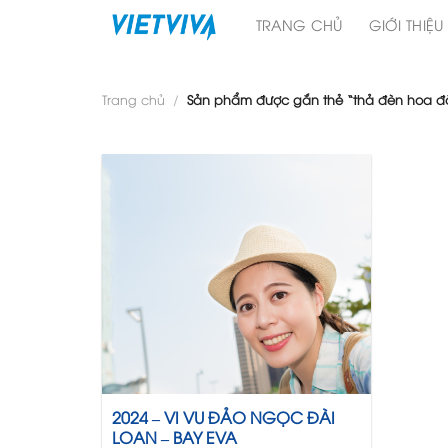
Skip
TRANG CHỦ
GIỚI THIỆU
to
content
Trang chủ
/
Sản phẩm được gắn thẻ “thả đèn hoa 
2024 – VI VU ĐẢO NGỌC ĐÀI
LOAN – BAY EVA