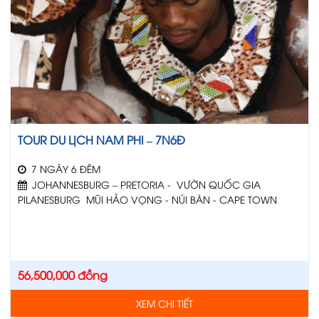
TOUR DU LỊCH NAM PHI – 7N6Đ
7 NGÀY 6 ĐÊM
JOHANNESBURG – PRETORIA - VƯỜN QUỐC GIA
PILANESBURG MŨI HẢO VỌNG - NÚI BÀN - CAPE TOWN
56,500,000
đồng
XEM CHI TIẾT