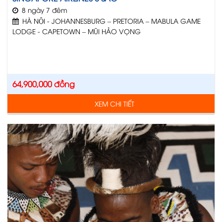
8 ngày 7 đêm
HÀ NỘI - JOHANNESBURG – PRETORIA – MABULA GAME
LODGE - CAPETOWN – MŨI HẢO VỌNG
64,900,000
đồng
XEM CHI TIẾT