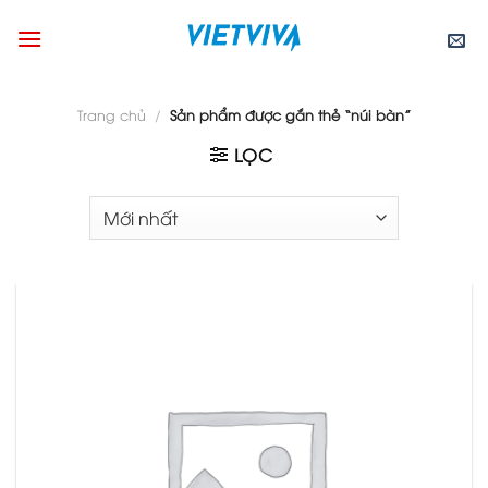
Skip
to
content
Trang chủ
/
Sản phẩm được gắn thẻ “núi bàn”
LỌC