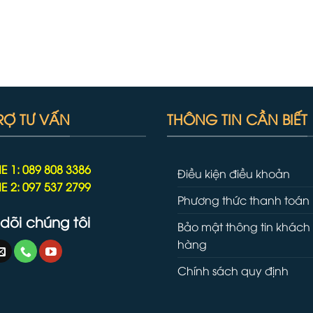
RỢ TƯ VẤN
THÔNG TIN CẦN BIẾT
E 1: 089 808 3386
Điều kiện điều khoản
E 2: 097 537 2799
Phương thức thanh toán
dõi chúng tôi
Bảo mật thông tin khách
hàng
Chính sách quy định