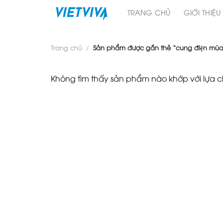
Skip
TRANG CHỦ
GIỚI THIỆU
to
content
Trang chủ
/
Sản phẩm được gắn thẻ “cung điện mùa
Không tìm thấy sản phẩm nào khớp với lựa 