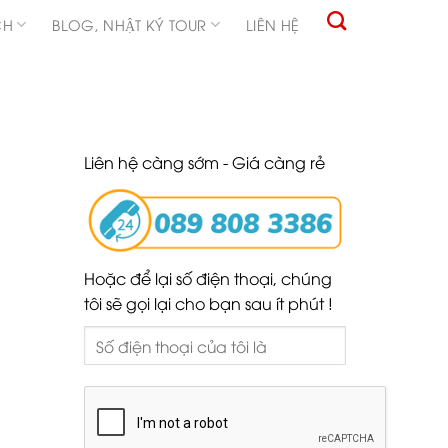
CH
BLOG, NHẬT KÝ TOUR
LIÊN HỆ
Liên hệ càng sớm - Giá càng rẻ
Hoặc để lại số điện thoại, chúng
tôi sẽ gọi lại cho bạn sau ít phút !