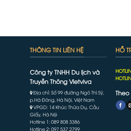
THÔNG TIN LIÊN HỆ
HỖ T
HOTLIN
Công ty TNHH Du lịch và
HOTLIN
Truyền Thông Vietviva
Theo 
Địa chỉ: Số 99 đường Ngô Thì Sỹ,
p.Hà Đông, Hà Nội, Việt Nam
VPGD: 14 Khúc Thừa Dụ, Cầu
Giấy, Hà Nội
Hotline 1: 089 808 3386
Hotline 2: 097 537 2799