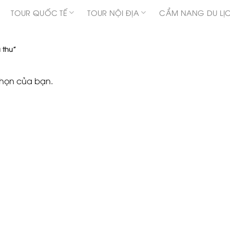
TOUR QUỐC TẾ
TOUR NỘI ĐỊA
CẨM NANG DU LỊ
 thu”
chọn của bạn.