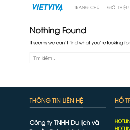
Skip
TRANG CHỦ
GIỚI THIỆU
to
content
Nothing Found
It seems we can’t find what you’re looking fo
THÔNG TIN LIÊN HỆ
HỖ T
HOTLIN
Công ty TNHH Du lịch và
HOTLIN