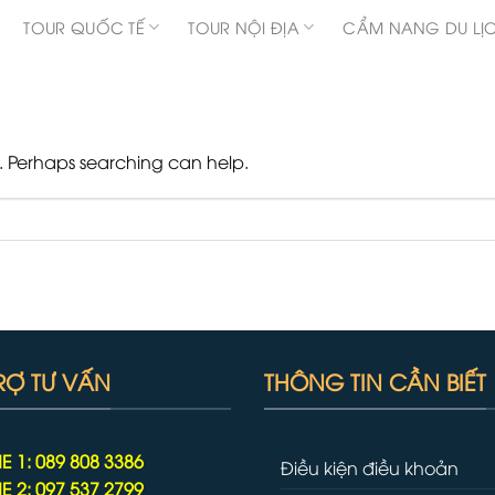
TOUR QUỐC TẾ
TOUR NỘI ĐỊA
CẨM NANG DU LỊ
r. Perhaps searching can help.
RỢ TƯ VẤN
THÔNG TIN CẦN BIẾT
E 1: 089 808 3386
Điều kiện điều khoản
E 2: 097 537 2799