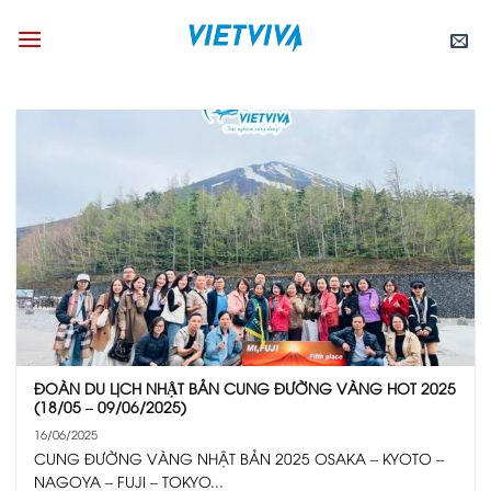
Skip
to
content
ĐOÀN DU LỊCH NHẬT BẢN CUNG ĐƯỜNG VÀNG HOT 2025
(18/05 – 09/06/2025)
16/06/2025
CUNG ĐƯỜNG VÀNG NHẬT BẢN 2025 OSAKA – KYOTO –
NAGOYA – FUJI – TOKYO...