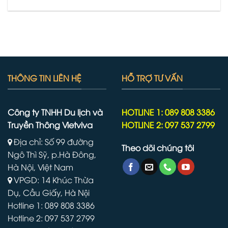
THÔNG TIN LIÊN HỆ
HỖ TRỢ TƯ VẤN
Công ty TNHH Du lịch và
HOTLINE 1: 089 808 3386
Truyền Thông Vietviva
HOTLINE 2: 097 537 2799
Địa chỉ: Số 99 đường
Theo dõi chúng tôi
Ngô Thì Sỹ, p.Hà Đông,
Hà Nội, Việt Nam
VPGD: 14 Khúc Thừa
Dụ, Cầu Giấy, Hà Nội
Hotline 1: 089 808 3386
Hotline 2: 097 537 2799