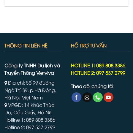
THÔNG TIN LIÊN HỆ
HỖ TRỢ TƯ VẤN
Công ty TNHH Du lịch và
HOTLINE 1: 089 808 3386
Truyền Thông Vietviva
HOTLINE 2: 097 537 2799
Địa chỉ: Số 99 đường
Theo dõi chúng tôi
Ngô Thì Sỹ, p.Hà Đông,
Hà Nội, Việt Nam
VPGD: 14 Khúc Thừa
Dụ, Cầu Giấy, Hà Nội
Hotline 1: 089 808 3386
Hotline 2: 097 537 2799