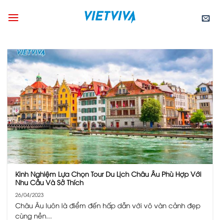
Skip
to
content
Kinh Nghiệm Lựa Chọn Tour Du Lịch Châu Âu Phù Hợp Với
Nhu Cầu Và Sở Thích
26/04/2023
Châu Âu luôn là điểm đến hấp dẫn với vô vàn cảnh đẹp
cùng nền...