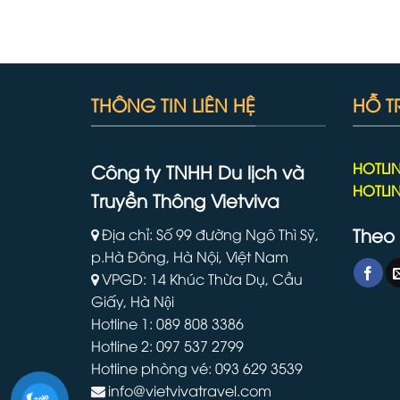
THÔNG TIN LIÊN HỆ
HỖ T
HOTLIN
Công ty TNHH Du lịch và
HOTLIN
Truyền Thông Vietviva
Theo 
Địa chỉ: Số 99 đường Ngô Thì Sỹ,
p.Hà Đông, Hà Nội, Việt Nam
VPGD: 14 Khúc Thừa Dụ, Cầu
Giấy, Hà Nội
Hotline 1: 089 808 3386
Hotline 2: 097 537 2799
Hotline phòng vé: 093 629 3539
info@vietvivatravel.com