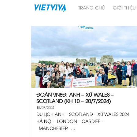
Skip
TRANG CHỦ
GIỚI THIỆU
to
content
ĐOÀN 9N8Đ: ANH – XỨ WALES –
SCOTLAND (KH 10 – 20/7/2024)
15/07/2024
DU LỊCH ANH – SCOTLAND – XỨ WALES 2024
HÀ NỘI – LONDON – CARDIFF –
MANCHESTER –...