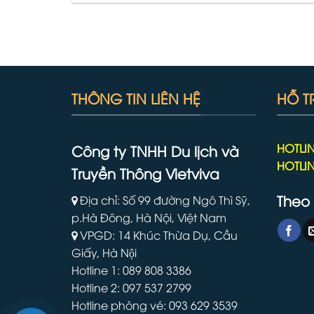
THÔNG TIN LIÊN HỆ
HỖ T
HOTLIN
Công ty TNHH Du lịch và
HOTLIN
Truyền Thông Vietviva
Theo 
Địa chỉ: Số 99 đường Ngô Thì Sỹ,
p.Hà Đông, Hà Nội, Việt Nam
VPGD: 14 Khúc Thừa Dụ, Cầu
Giấy, Hà Nội
Hotline 1: 089 808 3386
Hotline 2: 097 537 2799
Hotline phòng vé: 093 629 3539