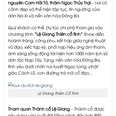
nguyên Cam Hải Tử, thăm Ngọc Thủy Trại
– nơi có
cảnh đẹp và thể hiện tập tục, tín ngưỡng của
dân Na Xi và nền văn hóa Đông Ba.
Quý khách có thể (tự túc chi phí) tham gia vào
chương trình
“
Lệ Giang Thiên cổ tình
”
Show diễn
hoành tráng, công phu, kết hợp giữa nghệ thuật
vũ đạo, xiếc tạp kỹ, phối hợp hiệu ứng âm thanh,
ánh sáng sống động tái hiện hơn 1000 năm lịch sử
dân tộc Nạp Tây, Tạng, nền văn hóa Đông Ba,
tình yêu dưới chân núi tuyết Ngọc Long, phật
giáo Cách Lỗ, con đường trà mã cổ đạo…
Lệ Giang Thiên Cổ Tình
Tham quan Thành cổ Lệ Giang
– Thành cổ được
xây dựng vào cuối đời Tống cách đây hơn 800