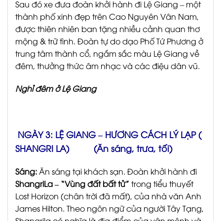
Sau đó xe đưa đoàn khởi hành đi Lệ Giang – một
thành phố xinh đẹp trên Cao Nguyên Vân Nam,
được thiên nhiên ban tặng nhiều cảnh quan thơ
mộng & trữ tình. Đoàn tự do dạo Phố Tứ Phương ở
trung tâm thành cổ, ngắm sắc màu Lệ Giang về
đêm, thưởng thức âm nhạc và các điệu dân vũ.
Nghỉ đêm ở Lệ Giang
NGÀY 3: LỆ GIANG – HƯƠNG CÁCH LÝ LẠP (
SHANGRI LA) (Ăn sáng, trưa, tối)
Sáng:
Ăn sáng tại khách sạn. Đoàn khởi hành đi
ShangriLa – “Vùng đất bất tử”
trong tiểu thuyết
Lost Horizon (chân trời đã mất), của nhà văn Anh
James Hilton. Theo ngôn ngữ của người Tây Tạng,
Shangrila có nghĩa là địa điểm của vận mệnh và