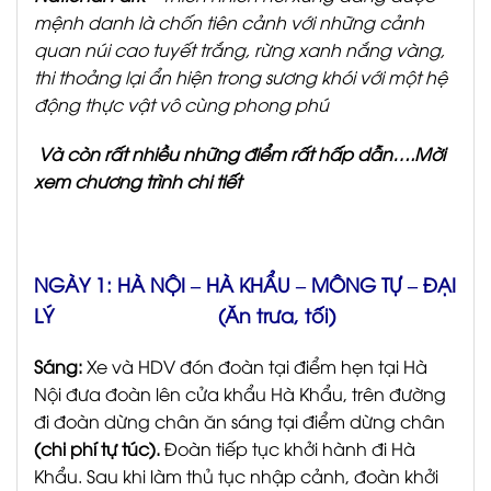
mệnh danh là chốn tiên cảnh với những cảnh
quan núi cao tuyết trắng, rừng xanh nắng vàng,
thi thoảng lại ẩn hiện trong sương khói với một hệ
động thực vật vô cùng phong phú
Và còn rất nhiều những điểm rất hấp dẫn….Mời
xem chương trình chi tiết
NGÀY 1: HÀ NỘI – HÀ KHẨU – MÔNG TỰ – ĐẠI
LÝ (Ăn trưa, tối)
Sáng:
Xe và HDV đón đoàn tại điểm hẹn tại Hà
Nội đưa đoàn lên cửa khẩu Hà Khẩu, trên đường
đi đoàn dừng chân ăn sáng tại điểm dừng chân
(chi phí tự túc).
Đoàn tiếp tục khởi hành đi Hà
Khẩu. Sau khi làm thủ tục nhập cảnh, đoàn khởi