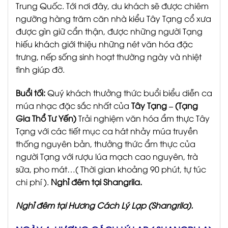
Trung Quốc. Tới nơi đây, du khách sẽ được chiêm
ngưỡng hàng trăm căn nhà kiểu Tây Tạng cổ xưa
được gìn giữ cẩn thận, được những người Tạng
hiếu khách giới thiệu những nét văn hóa đặc
trưng, nếp sống sinh hoạt thường ngày và nhiệt
tình giúp đỡ.
Buổi tối:
Quý khách thưởng thức buổi biểu diễn ca
múa nhạc đặc sắc nhất của
Tây Tạng – (Tạng
Gia Thổ Tư Yến)
Trải nghiệm văn hóa ẩm thực Tây
Tạng với các tiết mục ca hát nhảy múa truyền
thống nguyên bản, thưởng thức ẩm thực của
người Tạng với rượu lúa mạch cao nguyên, trà
sữa, pho mát…( Thời gian khoảng 90 phút, tự túc
chi phí ).
Nghỉ đêm tại Shangrila.
Nghỉ đêm tại Hương Cách Lý Lạp
(Shangrila)
.