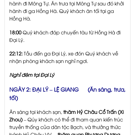
hành đi Mông Tự. Ăn trưa tại Mông Tự sau đó khởi
hành đi ga Hồng Hà. Quý khách ăn tối tại ga
Hồng Hà.
18:00
Quý khách đáp chuyến tàu từ Hồng Hà đi
Đại Lý.
22:12:
Tầu đến ga Đại Lý, xe đón Quý khách về
nhận phòng khách sạn nghỉ ngơi
.
Nghỉ đêm tại Đại Lý
NGÀY 2: ĐẠI LÝ – LỆ GIANG (Ăn sáng, trưa,
tối)
Ăn sáng tại khách sạn,
thăm Hỷ Châu Cổ Trấn (Xi
Zhou)
– Qúy khách có thể đi tham quan kiến trúc
truyền thống của dân tộc Bạch, và thưởng thức
bánh Hỷ Châu VV…
thăm quan Phương Dương