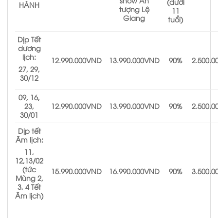
show Ấn
(dưới
HÀNH
tượng Lệ
11
Giang
tuổi)
Dịp Tết
dương
lịch:
12.990.000VND
13.990.000VND
90%
2.500.
27, 29,
30/12
09, 16,
23,
12.990.000VND
13.990.000VND
90%
2.500.
30/01
Dịp tết
Âm lịch:
11,
12,13/02
(tức
15.990.000VND
16.990.000VND
90%
3.500.
Mùng 2,
3, 4 Tết
Âm lịch)