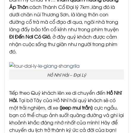
Áp Thôn
cách Thành Cổ Đại lý 7km ,làng đó là
dưới chân núi Thương Sơn, là làng thôn con
đường cổ trà mã cổ đạo đi qua, ngôi nhà trong
làng đấy bảo tồn cổ kính như trong phim truyện
Đi Đến Nơi Có Gió
, ở đây quý khách được cảm
nhận cuộc sống thư giãn như người trong phim
đó.
Hồ Nhĩ Hải – Đại Lý
Tiếp theo Quý khách lên xe di chuyển đến
Hồ Nhĩ
Hải.
Tại bờ Tây của Hồ Nhĩ hải quý khách sẽ có
một trải nghiệm, đi xe
[jeep mui trần]
cực ngầu,
bạn có thể chụp ảnh suốt quãng đường và ghi lại
khoảnh khắc đáng nhớ nhất của mình! Hãy để
chuyến du lịch trở thành ký ức cả đời của bạn!