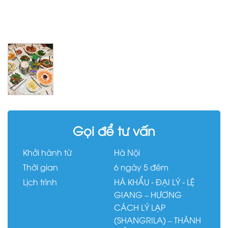
Gọi để tư vấn
Khởi hành từ
Hà Nội
Thời gian
6 ngày 5 đêm
Lịch trình
HÀ KHẨU - ĐẠI LÝ - LỆ
GIANG – HƯƠNG
CÁCH LÝ LẠP
(SHANGRILA) – THÀNH