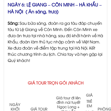
NGÀY 6: LỆ GIANG – CÔN MINH – HÀ KHẨU –
HÀ NỘI ( Ăn sáng, trưa)
Sáng:
Sau bữa sáng, đoàn ra ga tàu đáp chuyến
tàu từ Lệ Giang về Côn Minh. Đến Côn Minh xe
đưa ăn trưa tại nhà hàng, sau đó khởi hành về Hà
Khẩu, đoàn làm thủ tục nhập cảnh về Việt Nam.
Xe đưa đoàn về điểm tập trung tại Hà Nội. Kết
thúc chương trình du lịch. Chia tay và hẹn gặp lại
Quý khách!
GIÁ TOUR TRỌN GÓI /KHÁCH
GIÁ
Giá tour đi lên
TRẺ
đỉnh núi tuyết
NGÀY
EM
Ngọc Long +
KHỞI
GIÁ TOUR
PHÒNG