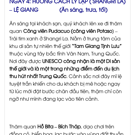
NGÀY 4: HƯƠNG CÁCH LÝ LẠP ( SHANGRI LA)
– LỆ GIANG (Ăn sáng, trưa, tối)
Ăn sáng tại khách sạn, quý khách lên xe đi thăm
quan
Công viên Pudacuo (công viên Potaso
) –
Trái tim xanh ở Shangri La. Nằm ở trung tâm của
khu di sản tự nhiên thế giới
“Tam Giang Tịnh Lưu”
thuộc vùng tây bắc tỉnh Vân Nam, Trung Quốc.
Nơi đây được
UNESCO công nhận là một Di sản
thế giới và là một
trong những điểm đến du lịch
thu hút nhất Trung Quốc
. Cảnh sắc nơi đây mĩ lệ
tuyệt trần khiến cho du khách bị mê hoặc ngay
từ lúc mới đặt bước chân đầu tiên, thậm chí còn
ngỡ như mình đang lạc vào tiên cảnh.
Thăm quan
Hồ Bita – Bích Tháp
, dạo chơi trên
đồng cỏ, biển hoa, lạc bước vào vùng đất thuần