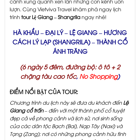
cảnh xung quanh xen lẫn những con kênh uốn
lượn. Cùng Vietviva Travel khám phá ngay lịch
trình
tour Lệ Giang – Shangrila
ngay nhé!
HÀ
KHẨU
– ĐẠI LÝ – LỆ GIANG – HƯƠNG
CÁCH LÝ LẠP
(SHANGRILA) – THÀNH CỔ
ÁNH TRĂNG
(6 ngày 5 đêm, đường bộ: ô tô + 2
chặng tàu cao tốc
,
No Shopping
)
ĐIỂM NỔI BẬT CỦA TOUR:
Chương trình du lịch này sẽ đưa du khách đến
Lệ
Giang cổ trấn
– đến với một thành phố cổ tuyệt
đẹp cả về phong cảnh và lịch sử, nơi sinh sống
của các dân tộc Bạch (Bai), Nạp Tây (Naxi) và
Tạng (Zang); nơi có những phong cảnh hữu tình