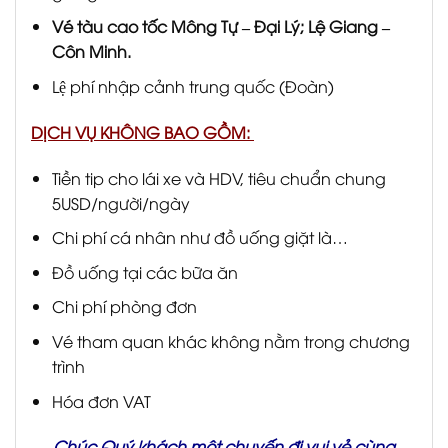
Vé tàu cao tốc Mông Tự – Đại Lý; Lệ Giang –
Côn Minh.
Lệ phí nhập cảnh trung quốc (Đoàn)
DỊCH VỤ KHÔNG BAO GỒM:
Tiền tip cho lái xe và HDV, tiêu chuẩn chung
5USD/người/ngày
Chi phí cá nhân như đồ uống giặt là…
Đồ uống tại các bữa ăn
Chi phí phòng đơn
Vé tham quan khác không nằm trong chương
trình
Hóa đơn VAT
Chúc Quý khách một chuyến đi vui vẻ cùng