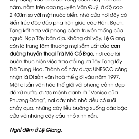
năm, nằm trên cao nguyên Vân Quý, ở độ cao
2.400m so với mặt nước biển, nhà cửa nơi đây có
kiến trúc độc đáo pha trộn giữa các Hán, Bạch,
Tạng kết hợp với phong cách truyền thống của
người Nạp Tây bản địa. Không chỉ vậy, Lệ Giang
còn là trung tâm thương mại sầm uất của
con
đường huyền thoại Trà Mã Cổ Đạo
, nơi các lái
buôn thực hiện việc trao đổi ngựa Tây Tạng lấy
Trà Trung Hoa. Thành cổ này được UNESCO công
nhận là Di sản văn hoá thế giới vào năm 1997.
Một di sản văn hóa thế giới với phong cảnh đẹp
đẽ xứ nước, được mệnh danh là “Venice của
Phương Đông”, nơi đây nhà nhà đều có suối
chảy qua, những cây liễu buông xuống các bậc
cửa và những cây cầu nhỏ xinh xắn.
Nghỉ đêm ở Lệ Giang.