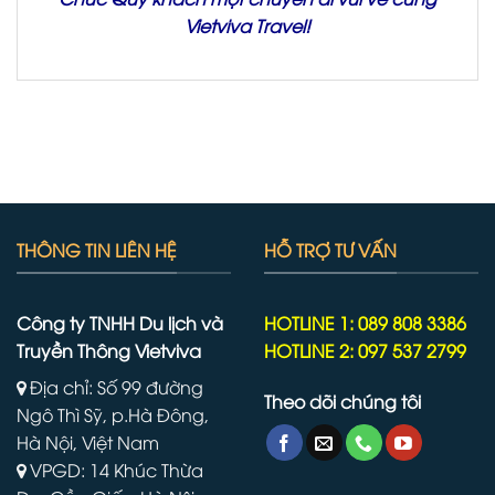
Vietviva Travel!
THÔNG TIN LIÊN HỆ
HỖ TRỢ TƯ VẤN
Công ty TNHH Du lịch và
HOTLINE 1: 089 808 3386
Truyền Thông Vietviva
HOTLINE 2: 097 537 2799
Địa chỉ: Số 99 đường
Theo dõi chúng tôi
Ngô Thì Sỹ, p.Hà Đông,
Hà Nội, Việt Nam
VPGD: 14 Khúc Thừa