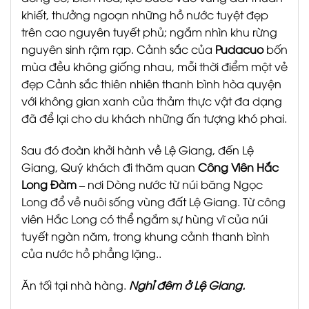
khiết, thưởng ngoạn những hồ nước tuyệt đẹp
trên cao nguyên tuyết phủ; ngắm nhìn khu rừng
nguyên sinh rậm rạp. Cảnh sắc của
Pudacuo
bốn
mùa đều không giống nhau, mỗi thời điểm một vẻ
đẹp Cảnh sắc thiên nhiên thanh bình hòa quyện
với không gian xanh của thảm thực vật đa dạng
đã để lại cho du khách những ấn tượng khó phai.
Sau đó đoàn khởi hành về Lệ Giang, đến Lệ
Giang, Quý khách đi thăm quan
Công Viên Hắc
Long Đàm
– nơi Dòng nước từ núi băng Ngọc
Long đổ về nuôi sống vùng đất Lệ Giang. Từ công
viên Hắc Long có thể ngắm sự hùng vĩ của núi
tuyết ngàn năm, trong khung cảnh thanh bình
của nước hồ phẳng lặng..
Ăn tối tại nhà hàng.
Nghỉ đêm ở Lệ Giang.