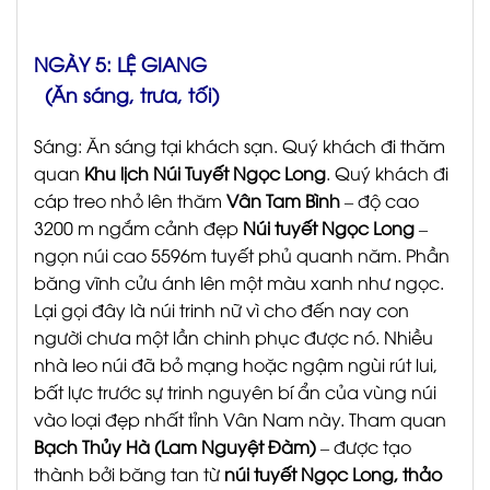
NGÀY 5: LỆ GIANG
(Ăn sáng, trưa, tối)
Sáng: Ăn sáng tại khách sạn. Quý khách đi thăm
quan
Khu lịch Núi Tuyết Ngọc Long
. Quý khách đi
cáp treo nhỏ lên thăm
Vân Tam Bình
– độ cao
3200 m ngắm cảnh đẹp
Núi tuyết Ngọc Long
–
ngọn núi cao 5596m tuyết phủ quanh năm. Phần
băng vĩnh cửu ánh lên một màu xanh như ngọc.
Lại gọi đây là núi trinh nữ vì cho đến nay con
người chưa một lần chinh phục được nó. Nhiều
nhà leo núi đã bỏ mạng hoặc ngậm ngùi rút lui,
bất lực trước sự trinh nguyên bí ẩn của vùng núi
vào loại đẹp nhất tỉnh Vân Nam này. Tham quan
Bạch Thủy Hà (Lam Nguyệt Đàm)
– được tạo
thành bởi băng tan từ
núi tuyết Ngọc Long, thảo