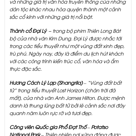
và những giá trị văn hóa truyền thống của những
dân tộc khác nhau hòa quyện thành một cảnh
sắc cổ kính với những giá trị nổi bật.
Thành cổ Đại Lý –
trong bộ phim Thiên Long Bát
bộ của nhà văn Kim Dun
g. Đại Lý được nhắc tới
trong các tiểu thuyết như một vùng đất xinh đẹp,
trù phú. Ngày nay, đây là điểm du lịch hút khách
với các công trình kiến trúc cổ, văn hóa và ẩm
thực đặc sắc.
Hương Cách Lý Lạp (Shangrila)
– “Vùng đất bất
tử” trong tiểu thuyết Lost Horizon (chân trời đã
mất), của nhà văn Anh James Hilton. Được mệnh
danh là thung lũng bất tử bởi lẽ cảnh sắc nơi đây
quanh năm luôn rực rỡ và tươi đẹp.
Công viên Quốc gia Phổ Đạt Thố
–
Potatso
National Park
– Thiên nhiên nơi xứng đáng được