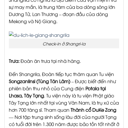
sự may mắn, là trung tâm của ba dòng sông lớn
Dương Tử, Lan Thương – đoạn đầu của dòng
Mekong và Nộ Giang.
Check-in ở Shangri-la
Trưa:
Đoàn ăn trưa tại nhà hàng.
Đến Shangrila, Đoàn tiếp tục thăm quan Tu viện
Songzanlinsi (Tùng Tán Lâm)
– Được biết đến như
phiên bản thu nhỏ của Cung điện
Potala tại
Lhasa, Tây Tạng
. Tu viện này là tu viện Phật giáo
Tây Tạng lớn nhất tại vùng Vân Nam, là trụ xứ của
hơn 700 tăng sĩ. Tham quan
Thành cổ DuKe Zong
— Nơi tập trung sinh sống lâu đời của người Tạng
có tuổi đời trên 1.300 năm được bảo tồn tốt nhất ở