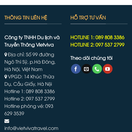
THÔNG TIN LIÊN HỆ
HỖ TRỢ TƯ VẤN
Công ty TNHH Du lịch và
HOTLINE 1: 089 808 3386
Truyền Thông Vietviva
HOTLINE 2: 097 537 2799
Địa chỉ: Số 99 đường
Theo dõi chúng tôi
Ngô Thì Sỹ, p.Hà Đông,
Hà Nội, Việt Nam
VPGD: 14 Khúc Thừa
Dụ, Cầu Giấy, Hà Nội
Hotline 1: 089 808 3386
Hotline 2: 097 537 2799
Hotline phòng vé: 093
629 3539
info@vietvivatravel.com