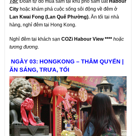
Tối:
Đoàn tự do mua sắm tại khu phố sầm uất
Habour
City
hoặc khám phá cuộc sống sôi động về đêm ở
Lan Kwai Fong (Lan Quế Phường).
Ăn tối tại nhà
hàng, nghỉ đêm tại Hong Kong.
Nghỉ đêm tại khách sạn
COZi Habour View
****
hoặc
tương đương.
NGÀY 03: HONGKONG – THÂM QUYẾN |
ĂN SÁNG, TRƯA, TỐI