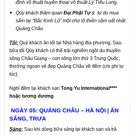
đình võ thuật huyền thoại võ thuật Lý Tiểu Long.
Qúy khách thăm quan
Đại Phật Tự
& tự do mua
sắm tại “Bắc Kinh Lộ” một chợ lộ thiên sầm uất nhất
Quảng Châu
Tối:
Quý khách ăn tối tại Nhà hàng địa phương. Sau
bữa tối Qúy khách có thể trải nghiệm ngồi du thuyền
sông Châu Giang – con sông lớn thứ 3 Trung Quốc,
thưởng ngoạn vẻ đẹp Quảng Châu về đêm (chi phí tự
túc).
Nghỉ đêm tại khách sạn
Tong Yu International****
hoặc tương đương
NGÀY 05: QUẢNG CHÂU – HÀ NỘI | ĂN
SÁNG, TRƯA
Sáng:
Sau khi dùng bữa sáng tại khách sạn và trả