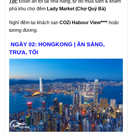
Tối:
Đoàn ăn tối tại nhà hàng, tự do mua sắm & khám
phá khu chợ đêm
Lady Market (Chợ Quý Bà)
Nghỉ đêm tại khách sạn
COZ
i Habour View
****
hoặc
tương đương.
NGÀY 02: HONGKONG | ĂN SÁNG,
TRƯA, TỐI