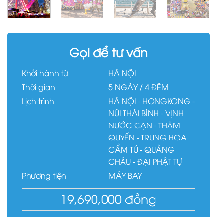
Gọi để tư vấn
Khởi hành từ
HÀ NỘI
Thời gian
5 NGÀY / 4 ĐÊM
Lịch trình
HÀ NỘI - HONGKONG -
NÚI THÁI BÌNH - VỊNH
NƯỚC CẠN - THÂM
QUYẾN - TRUNG HOA
CẨM TÚ - QUẢNG
CHÂU - ĐẠI PHẬT TỰ
Phương tiện
MÁY BAY
19,690,000
đồng