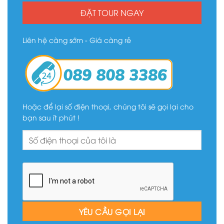
ĐẶT TOUR NGAY
Liên hệ càng sớm - Giá càng rẻ
Hoặc để lại số điện thoại, chúng tôi sẽ gọi lại cho
bạn sau ít phút !