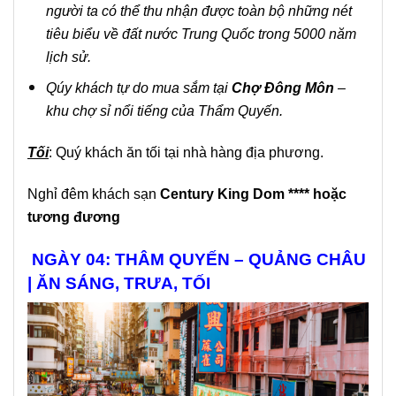
người ta có thể thu nhận được toàn bộ những nét
tiêu biểu về đất nước Trung Quốc trong 5000 năm
lịch sử.
Qúy khách tự do mua sắm tại
Chợ Đông Môn
–
khu chợ sỉ nổi tiếng của Thẩm Quyến.
Tối
: Quý khách ăn tối tại nhà hàng địa phương.
Nghỉ đêm khách sạn
Century King Dom **** hoặc
tương đương
NGÀY 04: THÂM QUYẾN – QUẢNG CHÂU
| ĂN SÁNG, TRƯA, TỐI