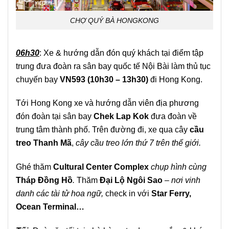
CHỢ QUÝ BÀ HONGKONG
06h30
: Xe & hướng dẫn đón quý khách tại điểm tập
trung đưa đoàn ra sân bay quốc tế Nội Bài làm thủ tục
chuyến bay
VN593 (10h30 – 13h30)
đi Hong Kong.
Tới Hong Kong xe và hướng dẫn viên địa phương
đón đoàn tại sân bay
Chek Lap Kok
đưa đoàn về
trung tâm thành phố. Trên đường đi, xe qua cây
cầu
treo Thanh Mã
,
cây cầu treo lớn thứ 7 trên thế giới.
Ghé thăm
Cultural Center Complex
chụp hình cùng
Tháp Đồng Hồ
.
Thăm
Đại Lộ Ngôi Sao
– nơi vinh
danh các tài tử hoa ngữ,
check in với
Star Ferry,
Ocean Terminal…