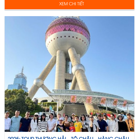
XEM CHI TIẾT
2025: TOUR THƯỢNG HẢI – TÔ CHÂU – HÀNG CHÂU –