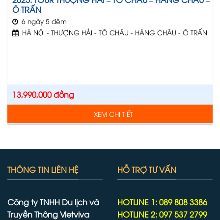
Ô TRẤN
6 ngày 5 đêm
HÀ NỘI - THƯỢNG HẢI - TÔ CHÂU - HÀNG CHÂU - Ô TRẤN
13,990,000
đồng
XEM CHI TIẾT
THÔNG TIN LIÊN HỆ
HỖ TRỢ TƯ VẤN
Công ty TNHH Du lịch và
HOTLINE 1: 089 808 3386
Truyền Thông Vietviva
HOTLINE 2: 097 537 2799