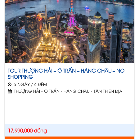
TOUR THƯỢNG HẢI – Ô TRẤN – HÀNG CHÂU – NO
SHOPPING
5 NGÀY / 4 ĐÊM
THƯỢNG HẢI - Ô TRẤN - HÀNG CHÂU - TÂN THIÊN ĐỊA
17,990,000
đồng